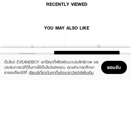
RECENTLY VIEWED
· FDA Registration No. : 12-2-6700021065
How To Use :
YOU MAY ALSO LIKE
เทผลิตภัณฑ์ลงบนสำลีหรือฝ่ามือแล้วเช็ดเบา ๆ ให้ทั่วใบหน้าและลำคอ
ADD TO BAG
เว็บไซต์ EVEANDBOY เราใช้คุกกี้เพื่อพัฒนาประสิทธิภาพ และ
ยอมรับ
ประสบการณ์ที่ดีในการใช้เว็บไซต์ของคุณ คุณสามารถศึกษา
รายละเอียดได้ที่
เรียนรู้เกี่ยวกับคุกกี้ของเบราว์เซอร์เพิ่มเติม
Home
Home
Promotions
Promotions
Shopping Bag
Shopping Bag
Account
Account
THE ORDINARY
KIEHL'S
Glycolic Acid 7% Exfoliating Toner
Calendula Herbal Extract Alcohol-Free
Toner
฿770
(15%)
฿1,062.50
฿1,250
size 240 ML
3 Variations