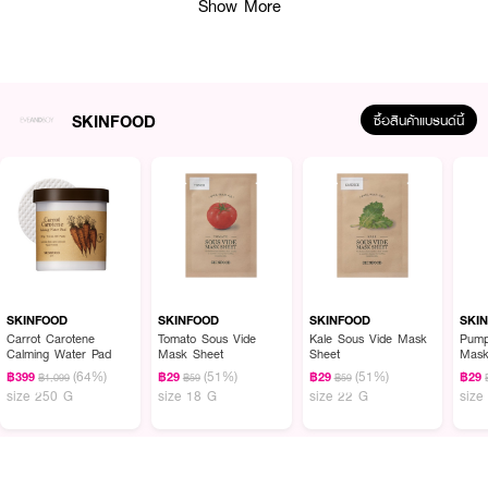
Show More
SKINFOOD
ซื้อสินค้าแบรนด์นี้
ผลลัพธ์ที่ได้ :
SKINFOOD Pink Grapefruit Aha Toner
โทนเนอร์เกรปฟรุตสูตร AHA 2 % ที่
ผสานการทำงานร่วมกับ Niacinamide, Ceramide และ Bakuchiol ซึ่งช่วยผลัด
เซลล์ผิวที่ตายแล้ว ปรับสภาพผิว มอบผิวที่เรียบและเนียนนุ่ม พร้อมทั้งช่วยลด
ความมันส่วนเกินอย่างอ่อนโยน โทนเนอร์เนื้อน้ำ ไม่เหนียวเหนอะหนะ สามารถ
SKINFOOD
SKINFOOD
SKINFOOD
SKI
ซึมซาบเข้าสู่ผิวได้อย่างรวดเร็วและเต็มประสิทธิภาพ
Carrot Carotene
Tomato Sous Vide
Kale Sous Vide Mask
Pump
Calming Water Pad
Mask Sheet
Sheet
Mask
· ช่วยผลัดเซลล์ผิวที่ตายแล้ว ปรับสภาพผิว
(64%)
(51%)
(51%)
฿399
฿29
฿29
฿29
฿1,099
฿59
฿59
size 250 G
size 18 G
size 22 G
size
· มอบผิวที่เรียบและเนียนนุ่ม
· พร้อมทั้งช่วยลดความมันส่วนเกินอย่างอ่อนโยน
· โทนเนอร์เนื้อน้ำ ไม่เหนียวเหนอะหนะ