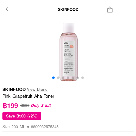
SKINFOOD
SKINFOOD
View Brand
Pink Grapefruit Aha Toner
฿199
Only 3 left
฿699
Save
฿500 (72%)
Size 200 ML • 8809032675345