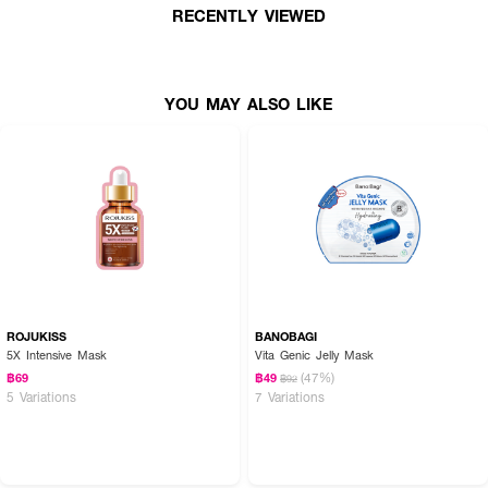
· FDA Registration No. : 12-2-6700021693
RECENTLY VIEWED
How To Use :
YOU MAY ALSO LIKE
· หลังล้างหน้า ให้ใช้โทนเนอร์เพื่อปรับสภาพผิว
· วางแผ่นมาสก์บนใบหน้า ทิ้งไว้ 10-20 นาที
· นำแผ่นมาสก์ออกแล้วตบผิวหน้าเบา ๆ เพื่อให้เอสเซนส์ซึมซาบเข้าสู่ผิว
ROJUKISS
BANOBAGI
5X Intensive Mask
Vita Genic Jelly Mask
(47%)
฿69
฿49
฿92
5 Variations
7 Variations