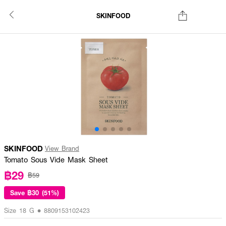
SKINFOOD
SKINFOOD
View Brand
Tomato Sous Vide Mask Sheet
฿29
฿59
Save
฿30 (51%)
Size 18 G • 8809153102423