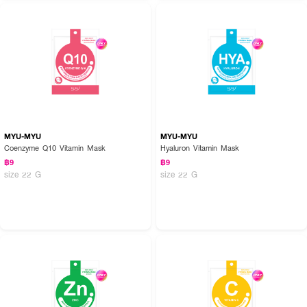
MYU-MYU
MYU-MYU
Coenzyme Q10 Vitamin Mask
Hyaluron Vitamin Mask
฿9
฿9
size 22 G
size 22 G