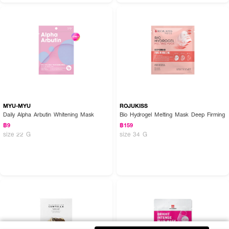
MYU-MYU
ROJUKISS
Daily Alpha Arbutin Whitening Mask
Bio Hydrogel Melting Mask Deep Firming
฿9
฿159
size 22 G
size 34 G