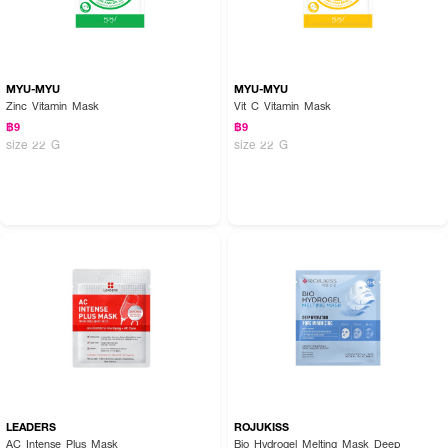
MYU-MYU
MYU-MYU
Zinc Vitamin Mask
Vit C Vitamin Mask
฿9
฿9
size 22 G
size 22 G
LEADERS
ROJUKISS
AC Intense Plus Mask
Bio Hydrogel Melting Mask Deep