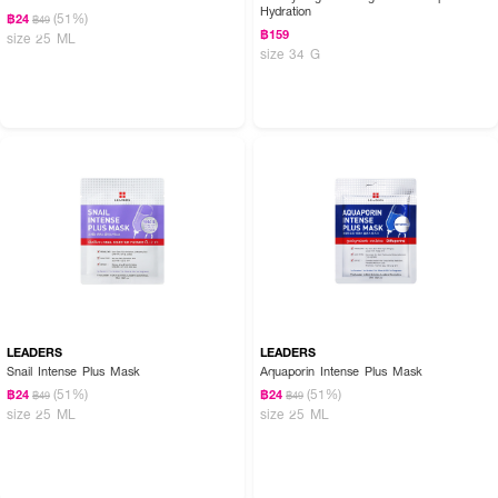
Hydration
(51%)
฿24
฿49
฿159
size 25 ML
size 34 G
LEADERS
LEADERS
Snail Intense Plus Mask
Aquaporin Intense Plus Mask
(51%)
(51%)
฿24
฿24
฿49
฿49
size 25 ML
size 25 ML