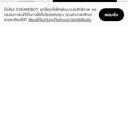
ADD TO BAG
เว็บไซต์ EVEANDBOY เราใช้คุกกี้เพื่อพัฒนาประสิทธิภาพ และ
ยอมรับ
ประสบการณ์ที่ดีในการใช้เว็บไซต์ของคุณ คุณสามารถศึกษา
รายละเอียดได้ที่
เรียนรู้เกี่ยวกับคุกกี้ของเบราว์เซอร์เพิ่มเติม
Home
Home
Promotions
Promotions
Shopping Bag
Shopping Bag
Account
Account
SKIN1004
LEADERS
Madagascar Centella Watergel Sheet
Bright Intense Plus Mask
Ampoule Mask (25ml X 5pcs)
(51%)
฿24
฿49
(31%)
฿269
฿390
size 25 ML
size 125 ML
ROJUKISS
LEADERS