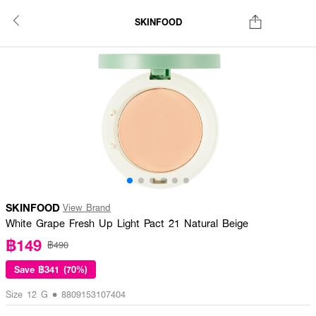
SKINFOOD
SKINFOOD
View Brand
White Grape Fresh Up Light Pact 21 Natural Beige
฿149
฿490
Save
฿341 (70%)
Size 12 G • 8809153107404