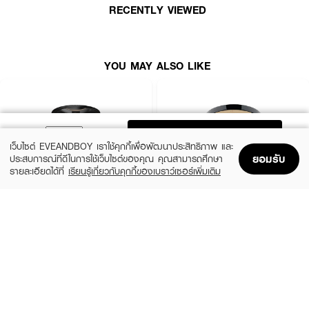
· เหมาะสำหรับทุกสีผิว
RECENTLY VIEWED
· FDA Registration No. : 12-2-6700023442
YOU MAY ALSO LIKE
How To Use :
ทาลงบนผิวหน้าด้วยพัฟ
ADD TO BAG
เว็บไซต์ EVEANDBOY เราใช้คุกกี้เพื่อพัฒนาประสิทธิภาพ และ
ยอมรับ
ประสบการณ์ที่ดีในการใช้เว็บไซต์ของคุณ คุณสามารถศึกษา
รายละเอียดได้ที่
เรียนรู้เกี่ยวกับคุกกี้ของเบราว์เซอร์เพิ่มเติม
Home
Home
Promotions
Promotions
Shopping Bag
Shopping Bag
Account
Account
MAYBELLINE
CHO
New York Fit Me Oil Control 109
Brightening Powder Anti-Aging Alta Light
Texture Vitamin E
(41%)
฿99
฿169
฿790
5 Variations
3 Variations