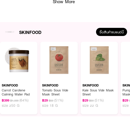
Show More
SKINFOOD
ซื้อสินค้าแบรนด์นี้
ผลลัพธ์ที่ได้ :
SKINFOOD White Grape Fresh Up Light Pact
แป้งอัดแข็งสูตรสารสกัดจาก
องุ่น เนื้อแป้งไม่ผสมรองพื้นจึงให้เนื้อสัมผัสบางเบา ช่วยควบคุมความมันส่วนเกิน
พร้อมปรับสภาพผิวให้เรียบเนียน กระจ่างใส แลดูสดชื่นอย่างเป็นธรรมชาติ
SKINFOOD
SKINFOOD
SKINFOOD
SKI
Carrot Carotene
Tomato Sous Vide
Kale Sous Vide Mask
Pump
· เนื้อแป้งไม่ผสมรองพื้น
Calming Water Pad
Mask Sheet
Sheet
Mask
(64%)
(51%)
(51%)
฿399
฿29
฿29
฿29
฿1,099
฿59
฿59
· เนื้อสัมผัสบางเบา
size 250 G
size 18 G
size 22 G
size
· ช่วยควบคุมความมันส่วนเกิน
· ปรับผิวให้เรียบเนียน กระจ่างใส