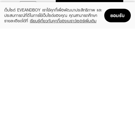
ADD TO BAG
เว็บไซต์ EVEANDBOY เราใช้คุกกี้เพื่อพัฒนาประสิทธิภาพ และ
ยอมรับ
ประสบการณ์ที่ดีในการใช้เว็บไซต์ของคุณ คุณสามารถศึกษา
รายละเอียดได้ที่
เรียนรู้เกี่ยวกับคุกกี้ของเบราว์เซอร์เพิ่มเติม
Home
Home
Promotions
Promotions
Shopping Bag
Shopping Bag
Account
Account
LANEIGE
LANEIGE
Bouncy &Firm Sleeping Mask
LN Water Sleeping Mask 70ml (AD(24)
(10%)
(10%)
฿630
฿1,125
฿700
฿1,250
size 25 ML
2 Variations
CLINIQUE
ROJUKISS