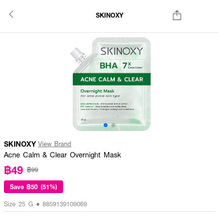
SKINOXY
SKINOXY
View Brand
Acne Calm & Clear Overnight Mask
฿49
฿99
Save
฿50 (51%)
Size 25 G • 8859139109069