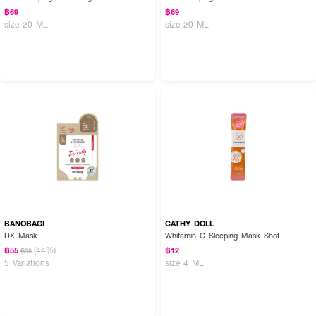
฿69
฿69
size 20 ML
size 20 ML
BANOBAGI
CATHY DOLL
DX Mask
Whitamin C Sleeping Mask Shot
(44%)
฿55
฿12
฿98
5 Variations
size 4 ML