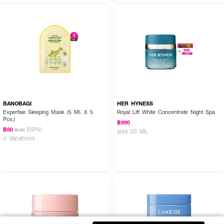
BANOBAGI
HER HYNESS
Expertise Sleeping Mask (5 Ml. X 5
Royal Lift White Concentrate Night Spa
Pcs.)
฿990
(50%)
฿80
฿160
size 30 ML
2 Variations