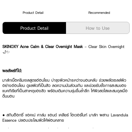
Product Detail
Recommended
Product Detail
How to Use
SKINOXY Acne Calm & Clear Overnight Mask
– Clear Skin Overnight
🌙✨
ผลลัพธ์ที่ได้:
มาส์กเนื้อครีมเจลสูตรอ่อนโยน บำรุงผิวหน้าระหว่างนอนหลับ ช่วยผลัดเซลล์ผิว
อย่างอ่อนโยน ดูแลผิวที่เป็นสิว ลดความมันส่วนเกิน และช่วยยับยั้งการสะสมของ
แบคทีเรียที่เป็นสาเหตุของสิว พร้อมเติมความชุ่มชื้นล้ำลึก ให้ผิวสดใสและสมดุลเมื่อ
ตื่นนอน
● สกินอ๊อกซี่ แอคเน่ คาล์ม แอนด์ เคลียร์ โอเวอร์ไนท์ มาส์ก ผสาน Lavandula
Essence ปลอบประโลมผิวให้ผ่อนคลาย
● มี BHA (Salicylic Acid) ช่วยผลัดเซลล์ผิว ลดการอุดตันรูขุมขน