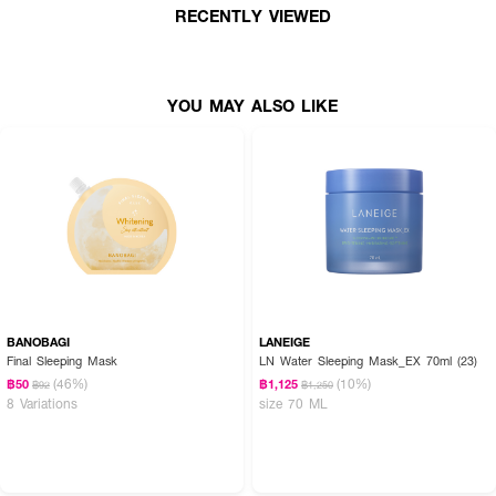
RECENTLY VIEWED
YOU MAY ALSO LIKE
BANOBAGI
LANEIGE
Final Sleeping Mask
LN Water Sleeping Mask_EX 70ml (23)
(46%)
(10%)
฿50
฿1,125
฿92
฿1,250
8 Variations
size 70 ML