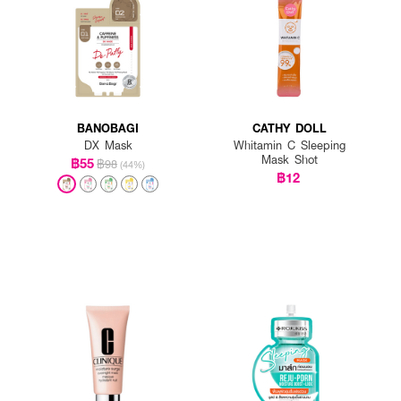
BANOBAGI
CATHY DOLL
DX Mask
Whitamin C Sleeping
Mask Shot
฿55
฿98
(44%)
฿12