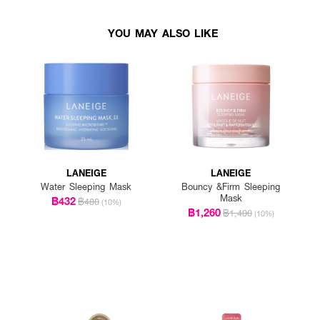
YOU MAY ALSO LIKE
LANEIGE
LANEIGE
Water Sleeping Mask
Bouncy &Firm Sleeping
Mask
฿432
฿480
(10%)
฿1,260
฿1,400
(10%)