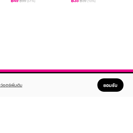
฿49
฿35
฿99
฿39
(51%)
(10%)
ยอมรับ
ว์เซอร์เพิ่มเติม
FOLLOW US