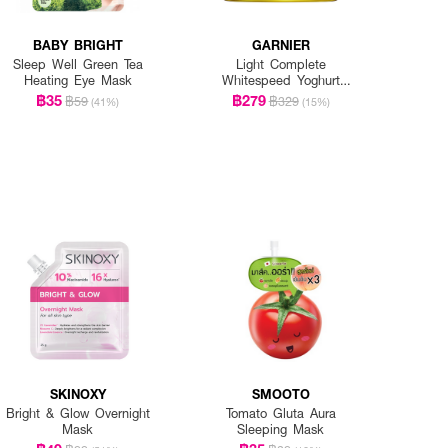
BABY BRIGHT
GARNIER
Sleep Well Green Tea
Light Complete
Heating Eye Mask
Whitespeed Yoghurt
Sleeping Mask
฿35
฿279
฿59
฿329
(41%)
(15%)
SKINOXY
SMOOTO
Bright & Glow Overnight
Tomato Gluta Aura
Mask
Sleeping Mask