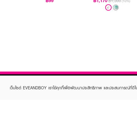
฿99
฿1,170
฿1,300
(10%)
เว็บไซต์ EVEANDBOY เราใช้คุกกี้เพื่อพัฒนาประสิทธิภาพ และประสบการณ์ที่ดี
ABOUT EVEANDBOY
CUS
Brand story
Online
Privacy Policy
Find a