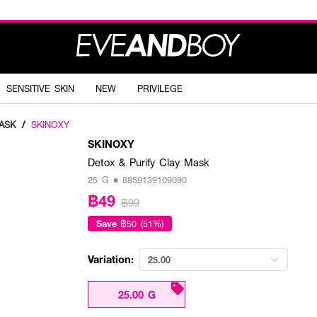
SENSITIVE SKIN
NEW
PRIVILEGE
ASK
/
SKINOXY
SKINOXY
Detox & Purify Clay Mask
25 G • 8859139109090
฿49
฿99
Save
฿50 (51%)
Variation:
25.00
25.00 G