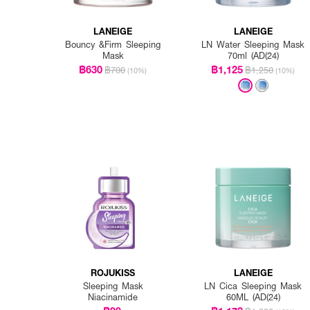
LANEIGE
LANEIGE
Bouncy &Firm Sleeping
LN Water Sleeping Mask
Mask
70ml (AD(24)
฿630
฿1,125
฿700
฿1,250
(10%)
(10%)
ROJUKISS
LANEIGE
Sleeping Mask
LN Cica Sleeping Mask
Niacinamide
60ML (AD(24)