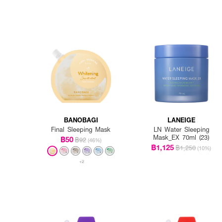
BANOBAGI
LANEIGE
Final Sleeping Mask
LN Water Sleeping
Mask_EX 70ml (23)
฿50
฿92
(46%)
฿1,125
฿1,250
(10%)
+2