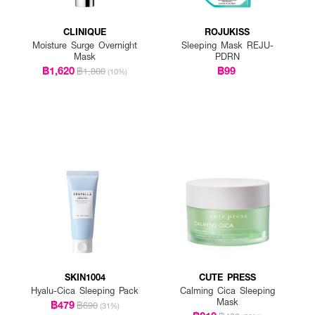
CLINIQUE
ROJUKISS
Moisture Surge Overnight
Sleeping Mask REJU-
Mask
PDRN
฿1,620
฿99
฿1,800
(10%)
SKIN1004
CUTE PRESS
Hyalu-Cica Sleeping Pack
Calming Cica Sleeping
Mask
฿479
฿690
(31%)