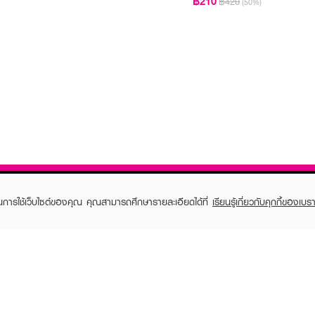
฿210
฿420
(50%)
ในการใช้เว็บไซต์ของคุณ คุณสามารถศึกษารายละเอียดได้ที่
เรียนรู้เกี่ยวกับคุกกี้ของเบรา
TOMER CARE
EVEANDBOY MEMBER
 Shopping
Member registration
 store