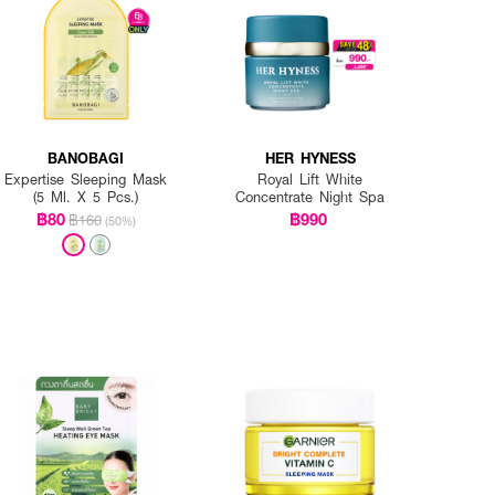
BANOBAGI
HER HYNESS
Expertise Sleeping Mask
Royal Lift White
(5 Ml. X 5 Pcs.)
Concentrate Night Spa
฿80
฿990
฿160
(50%)