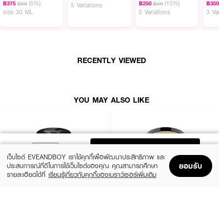
(5%)
(15%)
฿375
฿250
฿35
฿395
฿295
5 Variations
• มี
Salicylic Acid
ช่วยดูแลปัญหาสิว
size 30 ML
5 Variations
3 Va
• ผสาน
Organic BIO-BRIGHT จากฝรั่งเศส
ช่วยบำรุงให้ผิวดูกระจ่างใส
• ปกป้องผิวจากแสงแดดด้วยค่า
SPF 35 PA+++
• ช่วยให้ผิวเรียบเนียน สีผิวสม่ำเสมอ ดูเป็นธรรมชาติ
RECENTLY VIEWED
•
เลขที่จดแจ้ง:
20-1-6700018029
• ปริมาณสุทธิ:
9 g
YOU MAY ALSO LIKE
ADD TO BAG
เว็บไซต์ EVEANDBOY เราใช้คุกกี้เพื่อพัฒนาประสิทธิภาพ และ
ยอมรับ
ประสบการณ์ที่ดีในการใช้เว็บไซต์ของคุณ คุณสามารถศึกษา
รายละเอียดได้ที่
เรียนรู้เกี่ยวกับคุกกี้ของเบราว์เซอร์เพิ่มเติม
Home
Home
Promotions
Promotions
Shopping Bag
Shopping Bag
Account
Account
MAYBELLINE
CHO
New York Fit Me Oil Control 109
Brightening Powder Anti-Aging Alta Light