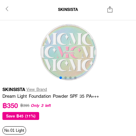
SKINSISTA
SKINSISTA
View Brand
Dream Light Foundation Powder SPF 35 PA+++
฿350
Only 3 left
฿395
Save
฿45 (11%)
No.01 Light