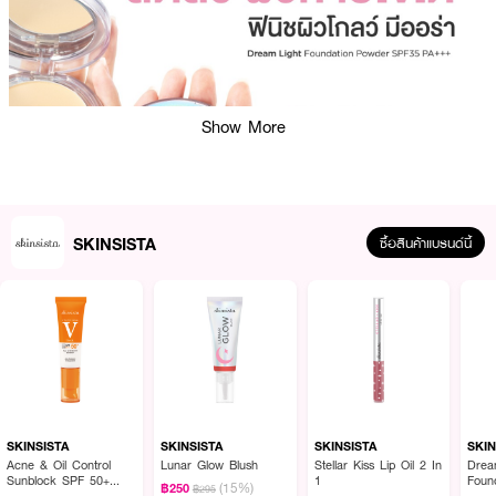
Show More
SKINSISTA
ซื้อสินค้าแบรนด์นี้
•
สกินซิสต้า ดรีมไลท์ ฟาวเดชั่น พาวเดอร์ SPF35 PA+++
• แป้งผสมรองพื้นสูตรอ่อนโยน เหมาะสำหรับผิวมันและผิวเป็นสิวง่าย
• เนื้อแป้งไมครอนละเอียด เกาะผิวแนบสนิท เบาสบาย ไม่อุดตัน
SKINSISTA
SKINSISTA
SKINSISTA
SKIN
Acne & Oil Control
Lunar Glow Blush
Stellar Kiss Lip Oil 2 In
Drea
• ปกปิดได้ตามต้องการ สามารถเติมทับระหว่างวัน
Sunblock SPF 50+
1
Foun
(15%)
฿250
฿295
PA++++
SPF 