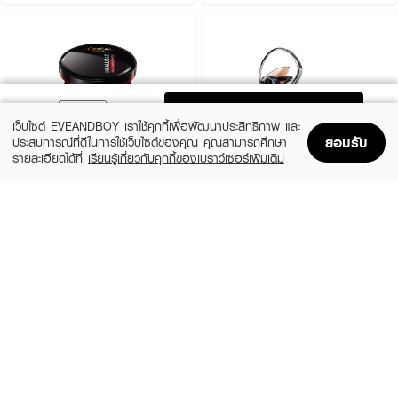
ADD TO BAG
เว็บไซต์ EVEANDBOY เราใช้คุกกี้เพื่อพัฒนาประสิทธิภาพ และ
ยอมรับ
ประสบการณ์ที่ดีในการใช้เว็บไซต์ของคุณ คุณสามารถศึกษา
รายละเอียดได้ที่
เรียนรู้เกี่ยวกับคุกกี้ของเบราว์เซอร์เพิ่มเติม
Home
Home
Promotions
Promotions
Shopping Bag
Shopping Bag
Account
Account
L'OREAL
TIME PHORIA
Infallible Pro-Cover Cushion
Timeless Lumina Matte Perfection
Cushion
(12%)
฿529
฿599
(48%)
฿379
฿729
5 Variations
5 Variations