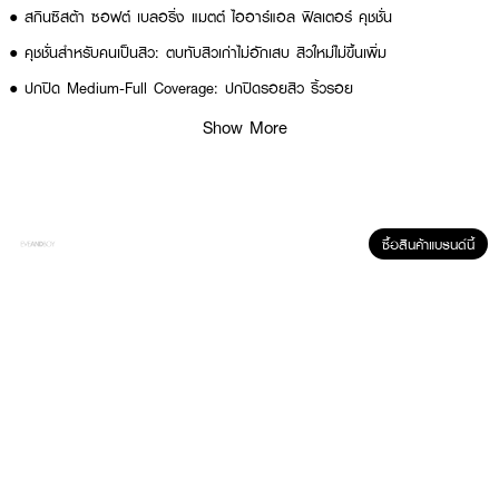
● สกินซิสต้า ซอฟต์ เบลอริ่ง แมตต์ ไออาร์แอล ฟิลเตอร์ คุชชั่น
● คุชชั่นสำหรับคนเป็นสิว: ตบทับสิวเก่าไม่อักเสบ สิวใหม่ไม่ขึ้นเพิ่ม
● ปกปิด Medium-Full Coverage: ปกปิดรอยสิว ริ้วรอย
● Semi-Matte Finish: แมตต์ แต่ไม่แห้ง ผิวหายใจได้
Show More
● ล็อคเฉดสีแป๊ะ: ไม่ดรอป ไม่ลอย
● Non-comedogenic: ไม่อุดตัน
● SPF30 PA++: ปกป้องผิวจากแสงแดด
ซื้อสินค้าแบรนด์นี้
● #คุชชั่นตบสิว
● FDA Registration no. 20-1-6800030242
● ปริมาณ - 12g
How To Use:
● เกลี่ยเนื้อคุชชั่นให้ทั่วใบหน้าและลำคอ