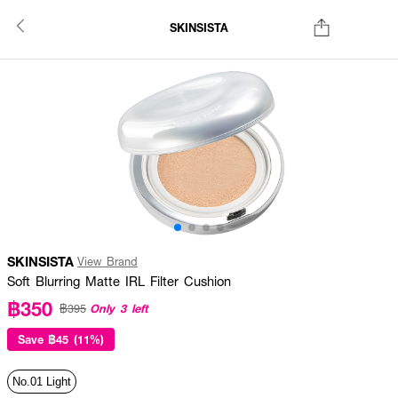
SKINSISTA
SKINSISTA
View Brand
Soft Blurring Matte IRL Filter Cushion
฿350
Only 3 left
฿395
Save
฿45 (11%)
No.01 Light