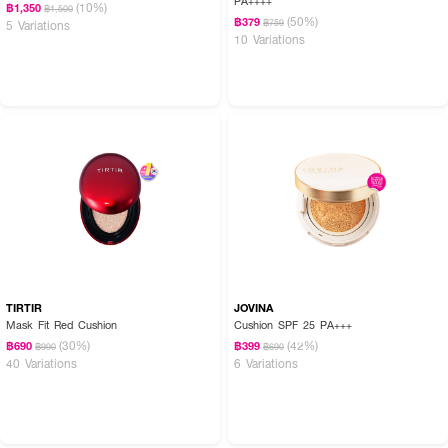
PA++++
(10%)
฿1,350
฿1,500
(50%)
฿379
฿759
5 Variations
10 Variations
TIRTIR
JOVINA
Mask Fit Red Cushion
Cushion SPF 25 PA+++
(30%)
(42%)
฿690
฿399
฿990
฿690
40 Variations
6 Variations