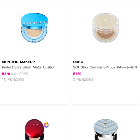
SKINTIFIC MAKEUP
ODBO
Perfect Stay Velvet Matte Cushion
Soft Glow Cushion SPF50+ PA+++(+Refill)
(50%)
฿379
฿659
฿759
10 Variations
3 Variations