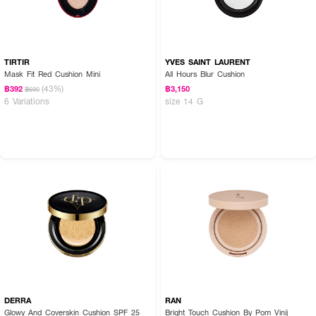
TIRTIR
YVES SAINT LAURENT
Mask Fit Red Cushion Mini
All Hours Blur Cushion
(43%)
฿392
฿3,150
฿690
6 Variations
size 14 G
DERRA
RAN
Glowy And Coverskin Cushion SPF 25
Bright Touch Cushion By Pom Vinij