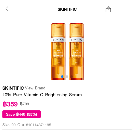
SKINTIFIC
SKINTIFIC
View Brand
10% Pure Vitamin C Brightening Serum
฿359
฿799
Save
฿440 (55%)
Size 20 G • 810114871195