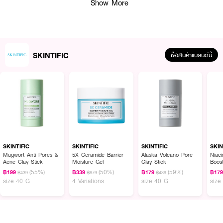
Show More
• ช่วยบำรุงผิวให้เนียนนุ่มและชุ่มชื้น
• เหมาะกับทุกสภาพผิว
• ใช้งานง่ายในกล่องเดียว ใช้ได้ 1 เดือน
SKINTIFIC
ซื้อสินค้าแบรนด์นี้
เลขที่จดแจ้ง: 10-2-6800021613
ปริมาณสุทธิ: 20 กรัม
How to Use:
• กดหัวปั๊มให้แน่นในครั้งแรกที่ใช้ เพื่อปล่อยผงวิตามินซีออกมา
• เขย่าขวดให้ดีประมาณ 40 วินาที จนส่วนผสมเข้ากัน
SKINTIFIC
SKINTIFIC
SKINTIFIC
SKIN
Mugwort Anti Pores &
5X Ceramide Barrier
Alaska Volcano Pore
Niaci
Acne Clay Stick
Moisture Gel
Clay Stick
Boost
• ปั๊มเซรั่มลงบนมือที่สะอาด แล้วทาให้ทั่วใบหน้าและลำคอ
(55%)
(50%)
(59%)
฿199
฿339
฿179
฿17
฿439
฿679
฿439
• ปิดขวดด้วยปลอกป้องกันแสงเพื่อหลีกเลี่ยงแสงแดดโดยตรง
size 40 G
4 Variations
size 40 G
size
• ใช้ได้ทั้งเช้าและเย็น เพื่อผลลัพธ์ที่ดีที่สุด
• ในตอนเช้า ควรทาครีมกันแดดหลังใช้เซรั่ม