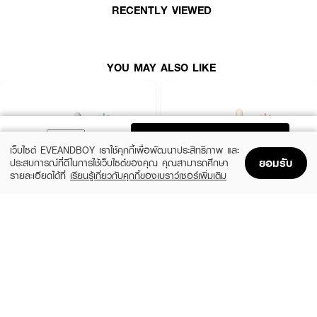
• ควรใช้ให้หมดภายใน 30 วันหลังจากผสม เพื่อความสดใหม่สูงสุด
RECENTLY VIEWED
YOU MAY ALSO LIKE
ADD TO BAG
เว็บไซต์ EVEANDBOY เราใช้คุกกี้เพื่อพัฒนาประสิทธิภาพ และ
ยอมรับ
ประสบการณ์ที่ดีในการใช้เว็บไซต์ของคุณ คุณสามารถศึกษา
รายละเอียดได้ที่
เรียนรู้เกี่ยวกับคุกกี้ของเบราว์เซอร์เพิ่มเติม
Home
Home
Promotions
Promotions
Shopping Bag
Shopping Bag
Account
Account
SKIN1004
ESTEE LAUDER
Madagascar Centella Ampoule
Advanced Night Repair Synchronized
Multi-Recovery Complex
(42%)
฿459
฿790
(10%)
฿4,590
฿5,100
2 Variations
size 50 ML