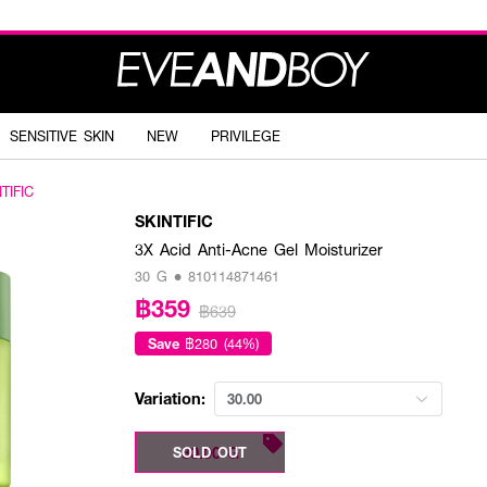
SENSITIVE SKIN
NEW
PRIVILEGE
TIFIC
SKINTIFIC
3X Acid Anti-Acne Gel Moisturizer
30 G • 810114871461
฿359
฿639
Save
฿280 (44%)
Variation:
30.00
30.00 G
SOLD OUT