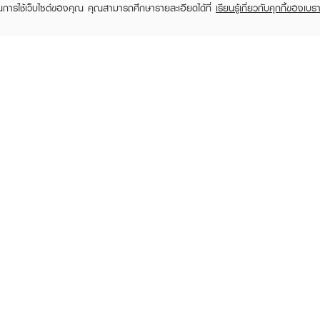
ในการใช้เว็บไซต์ของคุณ คุณสามารถศึกษารายละเอียดได้ที่
เรียนรู้เกี่ยวกับคุกกี้ของเบรา
TOMER CARE
EVEANDBOY MEMBER
 Shopping
Member registration
 store
t us