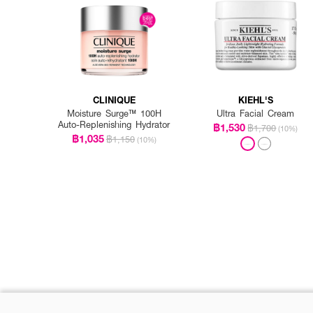
CLINIQUE
KIEHL'S
Moisture Surge™ 100H
Ultra Facial Cream
Auto-Replenishing Hydrator
฿1,530
฿1,700
(10%)
฿1,035
฿1,150
(10%)