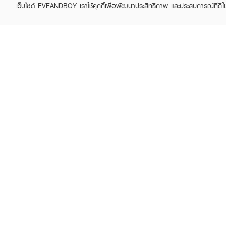
เว็บไซต์ EVEANDBOY เราใช้คุกกี้เพื่อพัฒนาประสิทธิภาพ และประสบการณ์ที่ดี
ABOUT EVEANDBOY
CUS
Brand story
Online
Privacy Policy
Find a
Terms and Conditions
Contac
Sell on EVEANDBOY
Whistleblowing