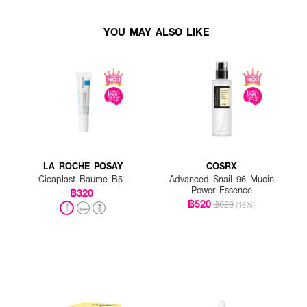
YOU MAY ALSO LIKE
LA ROCHE POSAY
COSRX
Cicaplast Baume B5+
Advanced Snail 96 Mucin
Power Essence
฿320
฿520
฿620
(16%)