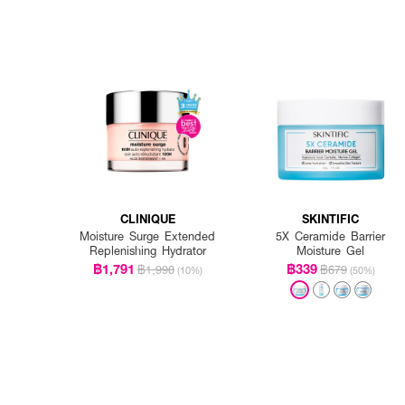
CLINIQUE
SKINTIFIC
Moisture Surge Extended
5X Ceramide Barrier
Replenishing Hydrator
Moisture Gel
฿1,791
฿339
฿1,990
฿679
(10%)
(50%)