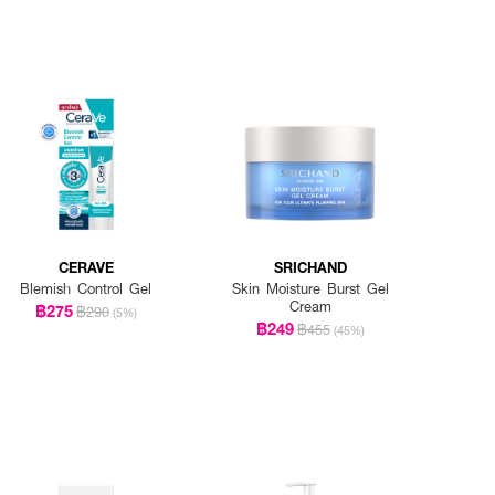
CERAVE
SRICHAND
Blemish Control Gel
Skin Moisture Burst Gel
Cream
฿275
฿290
(5%)
฿249
฿455
(45%)