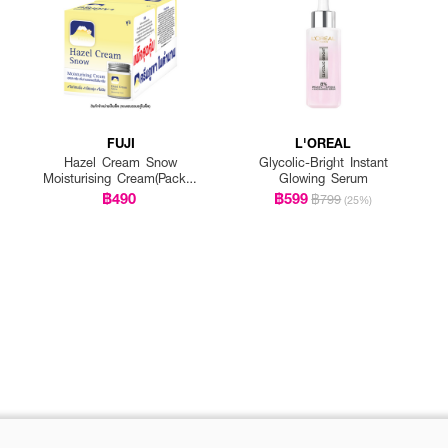
FUJI
L'OREAL
Hazel Cream Snow
Glycolic-Bright Instant
Moisturising Cream(Pack 1
Glowing Serum
Get 1 Free)
฿490
฿599
฿799
(25%)