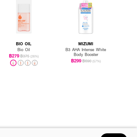
BIO OIL
MIZUMI
Bio Oil
B3 AHA Intense White
Body Booster
฿279
฿375
(26%)
฿299
฿690
(57%)