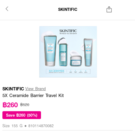
SKINTIFIC
SKINTIFIC
View Brand
5X Ceramide Barrier Travel Kit
฿260
฿520
Save
฿260 (50%)
Size 155 G • 810114870082