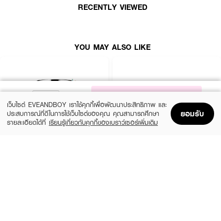
RECENTLY VIEWED
● 5X เซราไมด์ เซรั่ม ซันสกรีน SPF50 PA++++ 5 ml. ครีมกันแดดที่มีส่วน
ประกอบหลักของ 5X Ceramide ที่สามารถรักษาเกราะป้องกันผิว พร้อม UV
Filters ที่สามารถปกป้องผิวจากรังสี UVA & UVB และ Blue Light ด้วยค่า SPF
50+ PA++++ มีเนื้อสัมผัสที่บางเบา ซึมซาบเร็ว ไม่เหนียวเหนอะหนะ & ให้ความชุ่ม
ชื้น เนื้อหา Hyaluronic Acid เพิ่มเติมที่สามารถคืนและล็อคความชุ่มชื้นในผิว
YOU MAY ALSO LIKE
How to Use :
● ใช้โฟมล้างหน้าวนเป็นวงกลมให้ทั่วใบหน้า
NOTIFY ME
เว็บไซต์ EVEANDBOY เราใช้คุกกี้เพื่อพัฒนาประสิทธิภาพ และ
● หลังจากผิวแห้ง ใช้โทนเนอร์ให้เพียงพอ จะใช้สำลีแผ่นหรือเทใส่มือโดยตรงก็ได้
ยอมรับ
ประสบการณ์ที่ดีในการใช้เว็บไซต์ของคุณ คุณสามารถศึกษา
รายละเอียดได้ที่
เรียนรู้เกี่ยวกับคุกกี้ของเบราว์เซอร์เพิ่มเติม
● ใช้มอยเจอร์ไรเซอร์อย่างเพียงพอต่อไป
Home
Home
Promotions
Promotions
Shopping Bag
Shopping Bag
Account
Account
● ในตอนเช้า ต่อด้วยครีมกันแดดสำหรับใบหน้าถึงลำคอ"
CLINIQUE
SKINTIFIC
Moisture Surge Extended Replenishing
5X Ceramide Barrier Moisture Gel
Hydrator
(50%)
฿339
฿679
(10%)
฿1,791
฿1,990
4 Variations
size 50 ML