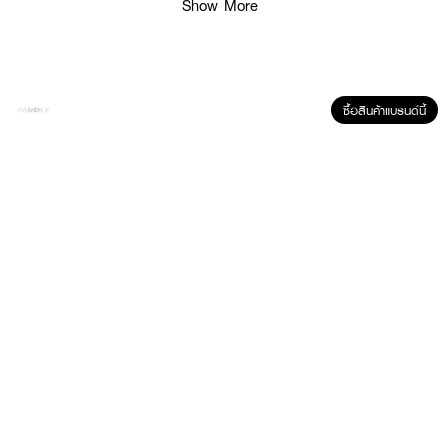
Show More
· สูตร Non-Comedogenic ไม่ก่อให้เกิดการอุดตันรูขุมขน
· เหมาะกับทุกสภาพผิว โดยเฉพาะผิวแพ้ง่ายและผิวที่กังวลเรื่องสิว
· FDA Registration No. : 10-2-6800012035
ซื้อสินค้าแบรนด์นี้
How to Use :
หมุนตามลูกศรจนบาล์มออกมา 1-2 ซม. วอร์มบนฝามือ แล้วนวดลงผิวขณะแห้ง
จนเมคอัพละลาย จากนั้นล้างออกด้วยน้ำสะอาด