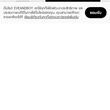
ADD TO BAG
เว็บไซต์ EVEANDBOY เราใช้คุกกี้เพื่อพัฒนาประสิทธิภาพ และ
ยอมรับ
ประสบการณ์ที่ดีในการใช้เว็บไซต์ของคุณ คุณสามารถศึกษา
รายละเอียดได้ที่
เรียนรู้เกี่ยวกับคุกกี้ของเบราว์เซอร์เพิ่มเติม
Home
Home
Promotions
Promotions
Shopping Bag
Shopping Bag
Account
Account
BEAUTILAB
ESTEE LAUDER
Eee Deep Cleansing Balm
Advanced Night Cleansing Balm
฿299
(10%)
฿1,980
฿2,200
size 45 G
size 70 ML
DUO
DUO