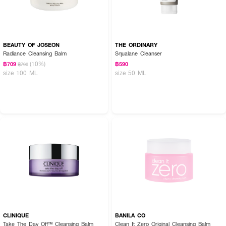
BEAUTY OF JOSEON
THE ORDINARY
Radiance Cleansing Balm
Squalane Cleanser
(10%)
฿709
฿590
฿790
size 100 ML
size 50 ML
CLINIQUE
BANILA CO
Take The Day Off™ Cleansing Balm
Clean It Zero Original Cleansing Balm