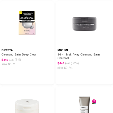
BIFESTA
MIZUMI
Cleansing Balm Deep Clear
3-In-1 Melt Away Cleansing Balm
Charcoal
(8%)
฿449
฿490
(50%)
฿445
฿890
size 90 G
size 60 ML