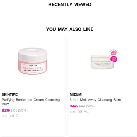
RECENTLY VIEWED
YOU MAY ALSO LIKE
SKINTIFIC
MIZUMI
Purifying Barrier Ice Cream Cleansing
3-In-1 Melt Away Cleansing Balm
Balm
(50%)
฿445
฿890
(50%)
฿239
฿479
size 60 ML
size 40 G