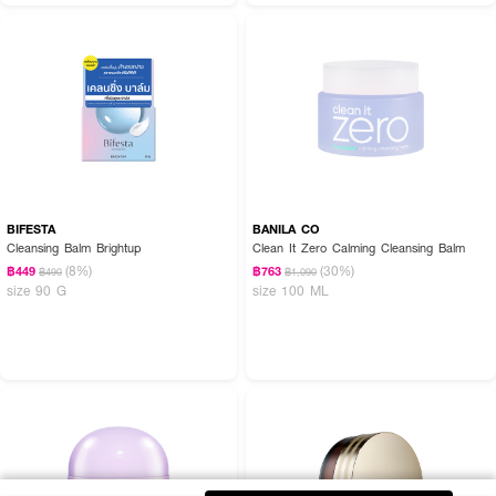
BIFESTA
BANILA CO
Cleansing Balm Brightup
Clean It Zero Calming Cleansing Balm
(8%)
(30%)
฿449
฿763
฿490
฿1,090
size 90 G
size 100 ML