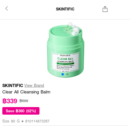
SKINTIFIC
SKINTIFIC
View Brand
Clear All Cleansing Balm
฿339
฿699
Save
฿360 (52%)
Size 80 G • 810114873267