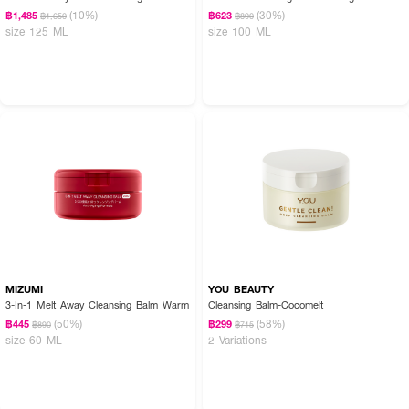
(10%)
(30%)
฿1,485
฿623
฿1,650
฿890
size 125 ML
size 100 ML
MIZUMI
YOU BEAUTY
3-In-1 Melt Away Cleansing Balm Warm
Cleansing Balm-Cocomelt
(50%)
(58%)
฿445
฿299
฿890
฿715
size 60 ML
2 Variations