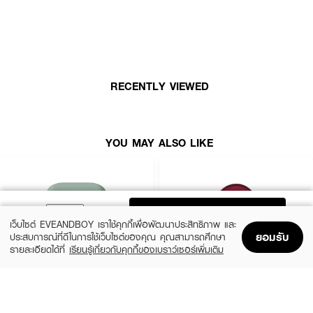
เทคโนโลยี Raincoat Protective Film ช่วยปกป้องคุณจากความมันและน้ำ ทำให้
ผิวสวยยาวนาน 12 ชั่วโมง อุดมด้วยส่วนผสมของเซราไมด์ 5 เท่า เซนเทลลา และ
กรดไฮยาลูโรนิกที่จะช่วยบำรุงและเสริมเกราะป้องกันผิวของคุณ เสริมด้วย SPF 35
PA++++ ครีมกันแดดเคมีกายภาพช่วยปกป้องผิวของคุณจากการทำลายของรังสี
UV มาพร้อมกับพัฟทรงหยดน้ำที่ทำขึ้น ด้วยเทคโนโลยี Rubycell Puff ทำให้คุชชั่น
ช่วยหายใจขณะทาคุชชั่น มีให้เลือก 7 เฉดสี: Vanilla, Ivory, Petal, Almond,
Beige, Sand, Honey ออกแบบมาในบรรจุภัณฑ์กระจกสองชั้นขนาดกะทัดรัดที่
RECENTLY VIEWED
เหมาะกับการพกพา
YOU MAY ALSO LIKE
ADD TO BAG
เว็บไซต์ EVEANDBOY เราใช้คุกกี้เพื่อพัฒนาประสิทธิภาพ และ
ยอมรับ
ประสบการณ์ที่ดีในการใช้เว็บไซต์ของคุณ คุณสามารถศึกษา
รายละเอียดได้ที่
เรียนรู้เกี่ยวกับคุกกี้ของเบราว์เซอร์เพิ่มเติม
Home
Home
Promotions
Promotions
Shopping Bag
Shopping Bag
Account
Account
LANEIGE
TIRTIR
Neo Cushion Matte 13N1 15G*2 (23
Mask Fit Red Cushion