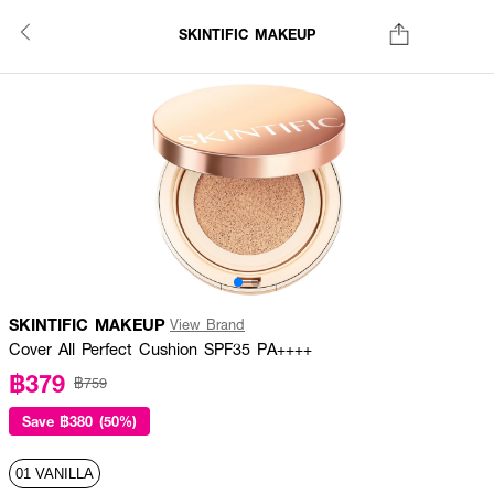
SKINTIFIC MAKEUP
SKINTIFIC MAKEUP
View Brand
Cover All Perfect Cushion SPF35 PA++++
฿379
฿759
Save
฿380 (50%)
01 VANILLA