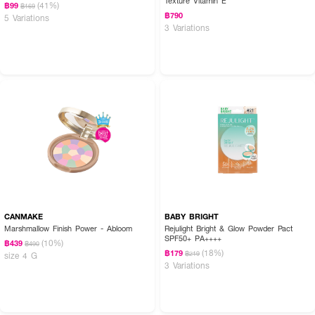
Texture Vitamin E
(41%)
฿99
฿169
฿790
5 Variations
3 Variations
How to Use:
● ใช้พัฟกดแป้งเบา ๆ ให้ทั่วใบหน้าในขั้นตอนสุดท้ายของการแต่งหน้า
CANMAKE
BABY BRIGHT
● เติมระหว่างวันเพื่อช่วยควบคุมความมันเฉพาะจุด
Marshmallow Finish Power - Abloom
Rejulight Bright & Glow Powder Pact
SPF50+ PA++++
(10%)
฿439
฿490
(18%)
฿179
฿219
size 4 G
3 Variations