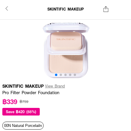
SKINTIFIC MAKEUP
SKINTIFIC MAKEUP
View Brand
Pro Filter Powder Foundation
฿339
฿759
Save
฿420 (55%)
00N Natural Porcelailn