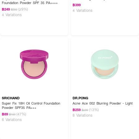
Foundation Powder SPF 35 PA++++
฿399
(29%)
฿249
฿350
4 Variations
4 Variations
SRICHAND
DR.PONG
Super Fix 18H Oil Control Foundation
Acne Ace 002 Blurring Powder - Light
Powder SPF35 PA+++
(13%)
฿259
฿299
(47%)
฿89
฿169
8 Variations
6 Variations