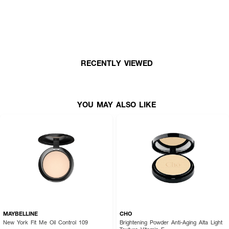
● สกินทีฟิก โปร ฟิลเตอร์ พาวเดอร์ ฟาวเดชั่น
● แป้งผสมรองพื้น เนื้อแมตต์ บางเบา
● เบลอผิวให้เรียบเนียนเสมือนใส่ฟิลเตอร์
● ควบคุมความมันด้วย Bio-Mimetic Oil Control System
RECENTLY VIEWED
● มี 3X Blurry Powder จากญี่ปุ่น
● ผสาน Air-Sensing TMS ให้เมคอัพติดทนนาน
● เหมาะกับทุกสภาพผิว
YOU MAY ALSO LIKE
● ปริมาณสุทธิ: 9g
MAYBELLINE
CHO
New York Fit Me Oil Control 109
Brightening Powder Anti-Aging Alta Light