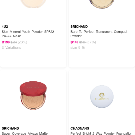
4U2
SRICHAND
Skin Mineral Youth Powder SPF22
Bare To Perfect Translucent Compact
PA+++ No.01
Powder
(23%)
(57%)
฿199
฿149
฿259
฿350
3 Variations
size 9 G
SRICHAND
CHAONANG
Super Coverage Always Matte
Perfect Bright 2 Way Powder Foundation