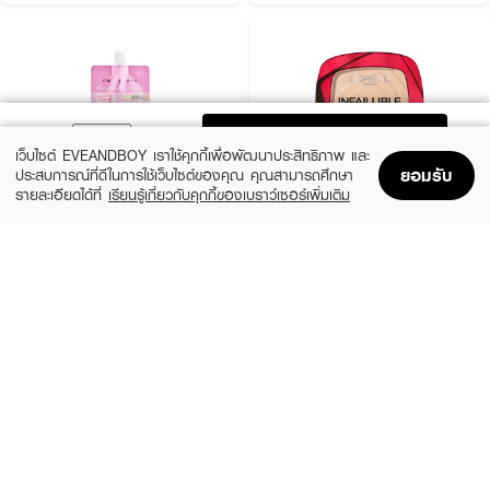
ADD TO BAG
เว็บไซต์ EVEANDBOY เราใช้คุกกี้เพื่อพัฒนาประสิทธิภาพ และ
ยอมรับ
ประสบการณ์ที่ดีในการใช้เว็บไซต์ของคุณ คุณสามารถศึกษา
รายละเอียดได้ที่
เรียนรู้เกี่ยวกับคุกกี้ของเบราว์เซอร์เพิ่มเติม
Home
Home
Promotions
Promotions
Shopping Bag
Shopping Bag
Account
Account
CUTE PRESS
L'OREAL
1-2 Mini Beautiful Airy Matte Foundation
Infaillible 24H Fresh Wear Foundation In
A Powder
฿79
(9%)
฿499
฿549
3 Variations
6 Variations