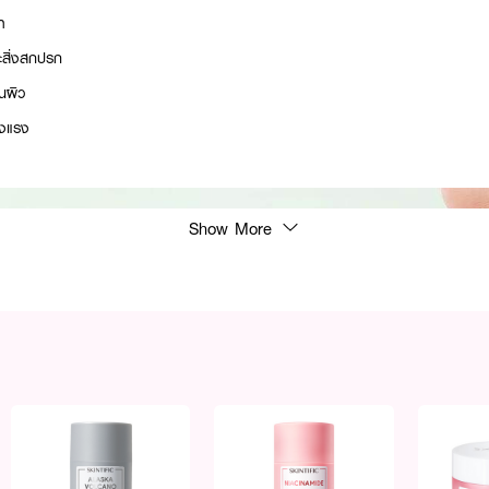
ำ
สิ่งสกปรก
บนผิว
็งแรง
Show More