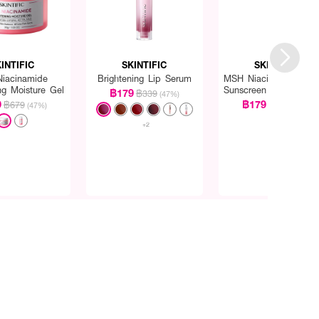
INTIFIC
SKINTIFIC
SKINTIFIC
iacinamide
Brightening Lip Serum
MSH Niacinamide Se
ng Moisture Gel
Sunscreen Glow & Bri
฿179
฿339
(47%)
SPF50+ PA++++
9
฿179
฿679
฿399
(47%)
(55%)
+2