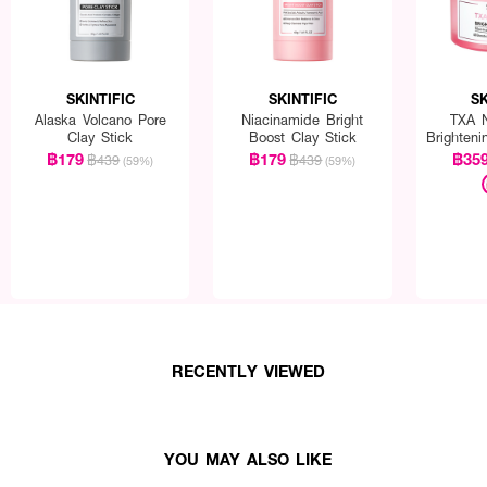
SKINTIFIC
SKINTIFIC
SK
Alaska Volcano Pore
Niacinamide Bright
TXA N
Clay Stick
Boost Clay Stick
Brighteni
฿179
฿179
฿35
฿439
฿439
(59%)
(59%)
RECENTLY VIEWED
YOU MAY ALSO LIKE