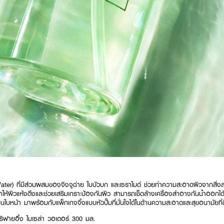
Water) ที่มีส่วนผสมของจิงจูฉ่าย ใบบัวบก และเซราไมด์ ช่วยทำความสะอาดผิวจากสิ
ให้ผิวแห้งตึงและช่วยเสริมเกราะป้องกันผิว สามารถเช็ดล้างเครื่องสำอางกันน้ำออกได้ตั้
บหน้า มาพร้อมกับแพ็กเกจจิ้งแบบหัวปั๊มที่มั่นใจได้ในด้านความสะอาดและสุขอนามัยที่ด
ริฟายอิ้ง ไมเซล่า วอเตอร์ 300 มล.