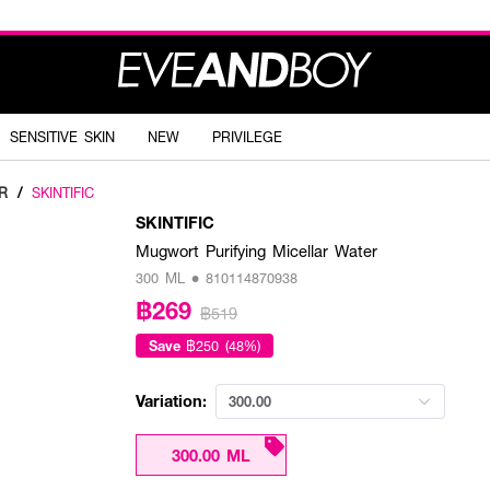
SENSITIVE SKIN
NEW
PRIVILEGE
R
/
SKINTIFIC
SKINTIFIC
Mugwort Purifying Micellar Water
300 ML • 810114870938
฿269
฿519
Save
฿250 (48%)
Variation:
300.00
300.00 ML