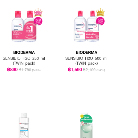
BIODERMA
BIODERMA
SENSIBIO H2O 250 ml
SENSIBIO H2O 500 ml
(TWIN pack)
(TWIN pack)
฿890
฿1,590
฿1,780
฿2,100
(50%)
(24%)