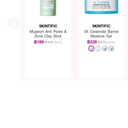
SKINTIFIC
SKINTIFIC
Mugwort Anti Pores &
5X Ceramide Barrier
Acne Clay Stick
Moisture Gel
฿199
฿339
฿439
฿679
(55%)
(50%)