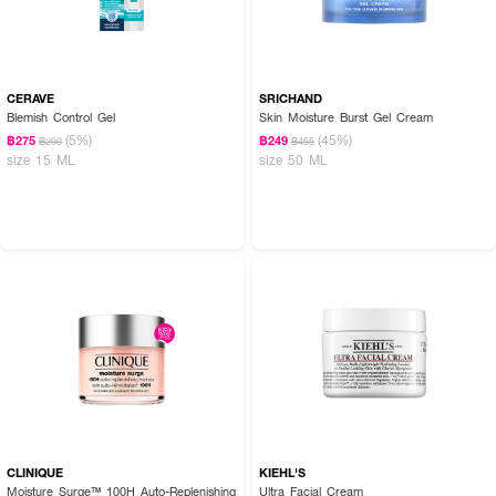
CERAVE
SRICHAND
Blemish Control Gel
Skin Moisture Burst Gel Cream
(5%)
(45%)
฿275
฿249
฿290
฿455
size 15 ML
size 50 ML
CLINIQUE
KIEHL'S
Moisture Surge™ 100H Auto-Replenishing
Ultra Facial Cream