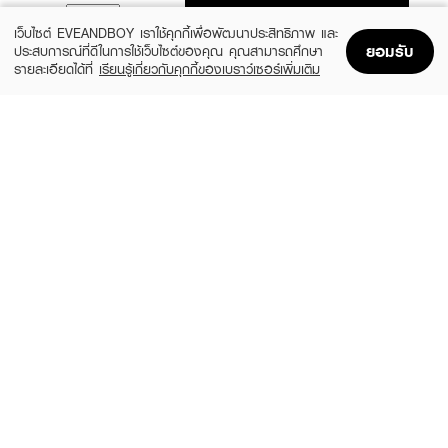
ADD TO BAG
เว็บไซต์ EVEANDBOY เราใช้คุกกี้เพื่อพัฒนาประสิทธิภาพ และ
ยอมรับ
ประสบการณ์ที่ดีในการใช้เว็บไซต์ของคุณ คุณสามารถศึกษา
รายละเอียดได้ที่
เรียนรู้เกี่ยวกับคุกกี้ของเบราว์เซอร์เพิ่มเติม
Home
Home
Promotions
Promotions
Shopping Bag
Shopping Bag
Account
Account
CLINIQUE
CLEARNOSE
MS 100H Auto-Rpl Hydrtr
Moist Skin Barrier Moisturizing Gel Facial
(10%)
(49%)
฿495
฿509
฿550
฿999
size 15 ML
size 120 ML
FUJI
SKINTIFIC