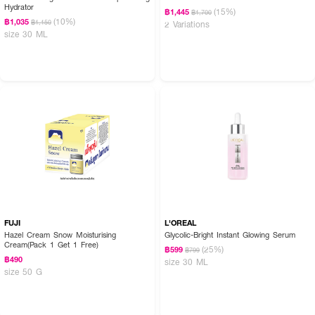
Hydrator
(15%)
฿1,445
฿1,700
(10%)
฿1,035
฿1,150
2 Variations
size 30 ML
FUJI
L'OREAL
Hazel Cream Snow Moisturising
Glycolic-Bright Instant Glowing Serum
Cream(Pack 1 Get 1 Free)
(25%)
฿599
฿799
฿490
size 30 ML
size 50 G