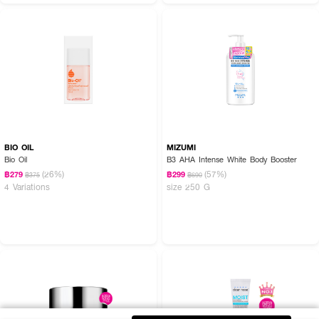
BIO OIL
MIZUMI
Bio Oil
B3 AHA Intense White Body Booster
(26%)
(57%)
฿279
฿299
฿375
฿690
4 Variations
size 250 G