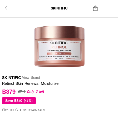
SKINTIFIC
SKINTIFIC
View Brand
Retinol Skin Renewal Moisturizer
฿379
Only 3 left
฿719
Save
฿340 (47%)
Size 30 G • 810114871409