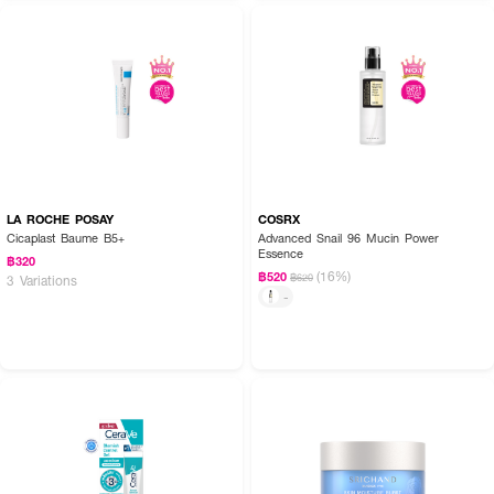
How To Use :
· ใช้เฉพาะตอนกลางคืนเท่านั้น
· ทาบนผิวสะอาด ผิวแห้ง เป็นขั้นตอนก่อนใช้มอยซ์เจอไรเซอร์ หลีกเลี่ยงบริเวณ
ดวงตา
LA ROCHE POSAY
COSRX
Cicaplast Baume B5+
Advanced Snail 96 Mucin Power
· สำหรับผู้เริ่มใช้ ควรใช้ 2-3 ครั้งต่อสัปดาห์ จากนั้นค่อยเพิ่มความถี่ในการใช้เมื่อ
Essence
฿320
ผิวคุ้นชินกับเรตินอล
(16%)
฿520
฿620
3 Variations
-
· หยุดใช้ทันที หรือลดความถี่ในการใช้ลง เมื่อรู้สึกถึงอาการแพ้