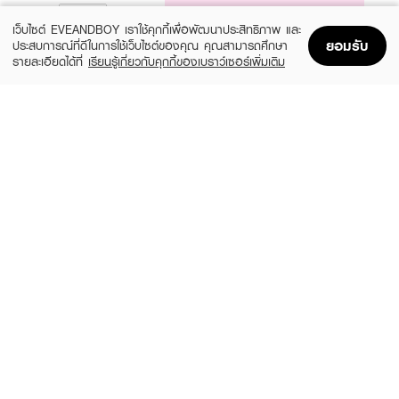
NOTIFY ME
เว็บไซต์ EVEANDBOY เราใช้คุกกี้เพื่อพัฒนาประสิทธิภาพ และ
ยอมรับ
ประสบการณ์ที่ดีในการใช้เว็บไซต์ของคุณ คุณสามารถศึกษา
รายละเอียดได้ที่
เรียนรู้เกี่ยวกับคุกกี้ของเบราว์เซอร์เพิ่มเติม
Home
Home
Promotions
Promotions
Shopping Bag
Shopping Bag
Account
Account
PLANTNERY
PHYSIOGEL
Tea Tree Facial Cleanser
Daily Moisture Therapy Cleansing Gel
฿169
฿450
size 250 ML
size 150 ML
INGU
COSRX