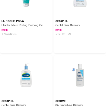
LA ROCHE POSAY
CETAPHIL
Effaclar Micro-Peeling Purifying Gel
Gental Skin Cleanser
฿950
฿260
2 Variations
size 125 ML
CETAPHIL
CERAVE
Gentle Skin Cleanser
SA Smoothing Cleanser