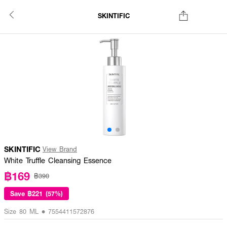
SKINTIFIC
SKINTIFIC
View Brand
White Truffle Cleansing Essence
฿169
฿390
Save
฿221 (57%)
Size 80 ML • 7554411572876