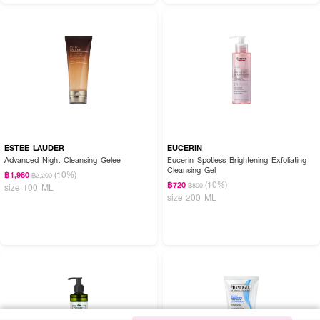
ESTEE LAUDER
EUCERIN
Advanced Night Cleansing Gelee
Eucerin Spotless Brightening Exfoliating
Cleansing Gel
(10%)
฿1,980
฿2,200
(10%)
฿720
฿800
size 100 ML
size 200 ML