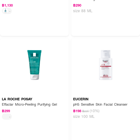
฿1,130
฿290
size 88 ML
-
LA ROCHE POSAY
EUCERIN
Effaclar Micro-Peeling Purifying Gel
pH5 Sensitive Skin Facial Cleanser
(10%)
฿299
฿198
฿220
size 100 ML
-