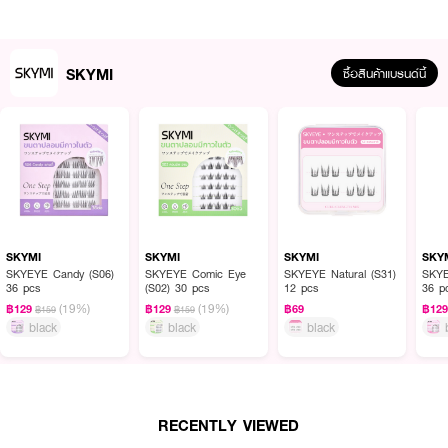
SKYMI
ซื้อสินค้าแบรนด์นี้
ผลลัพธ์ที่ได้:
สัมผัสความสะดวกสบายขั้นสุดด้วยขนตาช่อคุณภาพเยี่ยมที่มีแถบกาวในตัว ยึดเกาะ
แน่นสนิทกับโคนขนตาจริงได้อย่างรวดเร็ว มอบผลลัพธ์ดวงตากลมโต มีมิติ และดู
SKYMI
SKYMI
SKYMI
SKY
เป็นธรรมชาติ ตัวเส้นใยสังเคราะห์มีความอ่อนนุ่ม น้ำหนักเบา ไม่ระคายเคือง มาใน
SKYEYE Candy (S06)
SKYEYE Comic Eye
SKYEYE Natural (S31)
SKYE
36 pcs
(S02) 30 pcs
12 pcs
36 p
ตลับขนาดพกพาที่บรรจุจำนวนช่อพอดีสำหรับการใช้งาน ให้คุณคอมพลีทลุคสวย
(19%)
(19%)
ได้ภายในไม่กี่นาที
฿129
฿129
฿69
฿12
฿159
฿159
black
black
black
● SKYEYE Eyelashes ขนตาปลอมมีกาวในตัว รุ่นตลับพกพา (Mini Series)
● Travel-Friendly Size ตลับขนาดกะทัดรัด พกพาสะดวก เหมาะสำหรับเติมความ
สวยระหว่างวันหรือพกไปทริป
RECENTLY VIEWED