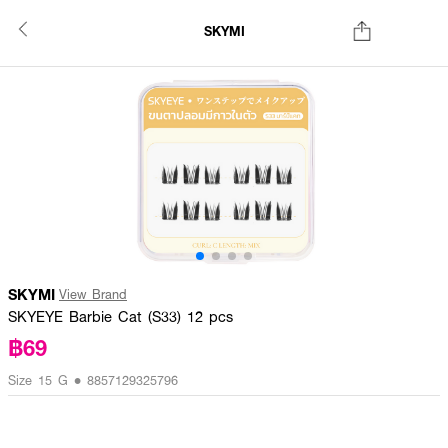
SKYMI
SKYMI
View Brand
SKYEYE Barbie Cat (S33) 12 pcs
฿69
Size 15 G • 8857129325796