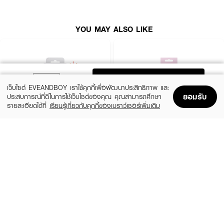
● No Glue Needed แถบกาวในตัวคุณภาพสูง ติดง่ายเพียงขั้นตอนเดียว ไม่
เลอะเทอะ
YOU MAY ALSO LIKE
● Natural & Soft Touch เส้นใยสังเคราะห์นุ่มพิเศษ ให้สัมผัสเบาสบายเหมือนไม่ได้
ติดขนตาปลอม
● Beginner Friendly ออกแบบมาให้มือใหม่ติดได้ง่ายและเป๊ะในครั้งแรก
● Under-Lash Application ติดใต้ขนตาจริงเพื่อลุคที่เนียนกริบ ไร้รอยต่อของ
แกนขนตา
ADD TO BAG
เว็บไซต์ EVEANDBOY เราใช้คุกกี้เพื่อพัฒนาประสิทธิภาพ และ
● Mess-Free & Fast ประหยัดเวลาในการแต่งหน้า และถอดออกได้ง่ายโดยไม่ดึง
ยอมรับ
ประสบการณ์ที่ดีในการใช้เว็บไซต์ของคุณ คุณสามารถศึกษา
รั้งขนตาจริง
รายละเอียดได้ที่
เรียนรู้เกี่ยวกับคุกกี้ของเบราว์เซอร์เพิ่มเติม
Home
Home
Promotions
Promotions
Shopping Bag
Shopping Bag
Account
Account
● 3D Dimensional Effect ขนตางอนสวย มีมิติ ช่วยให้ดวงตาดูโดดเด่นยิ่งขึ้น
GINO MCCRAY
4U2
The Artist Eyelash Curler
CURL UP (EB) Exclusive//21.50G
Available Styles:
(18%)
฿119
฿99
฿145
size 1 PCS
size 21.5 G
● #S31 Natural (12 ช่อ): ลุคธรรมชาติ Everyday Look ตาขี้อ้อนเหมือนน้อง
แมว (ความยาว 6-13mm)
● #S32 Comic Eye (10 ช่อ): ลุคสดใสสไตล์ดวงตาอนิเมะ งอนสวย 3 มิติ
(ความยาว 7-13mm)
● #S33 Barbie Cat (12 ช่อ): ลุคเซ็กซี่ขี้เล่น น่ารักสดใส ถ่ายรูปขึ้นกล้อง (ความ