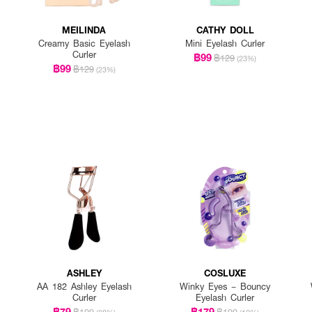
MEILINDA
CATHY DOLL
Creamy Basic Eyelash
Mini Eyelash Curler
Curler
฿99
฿129
(23%)
฿99
฿129
(23%)
ASHLEY
COSLUXE
AA 182 Ashley Eyelash
Winky Eyes – Bouncy
Curler
Eyelash Curler
฿79
฿179