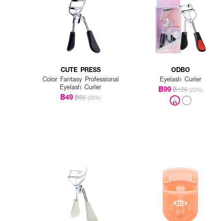
CUTE PRESS
ODBO
Color Fantasy Professional
Eyelash Curler
Eyelash Curler
฿99
฿129
(23%)
฿49
฿69
(29%)