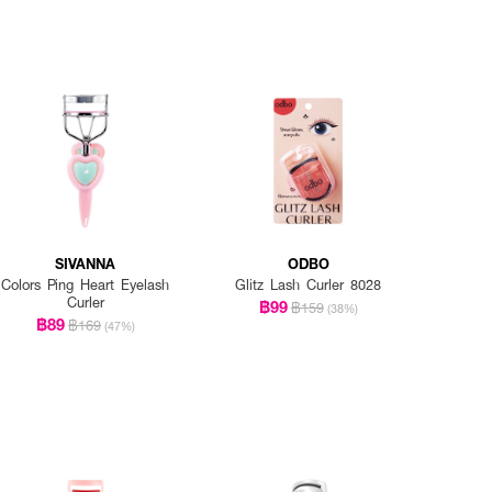
SIVANNA
ODBO
Colors Ping Heart Eyelash
Glitz Lash Curler 8028
Curler
฿99
฿159
(38%)
฿89
฿169
(47%)