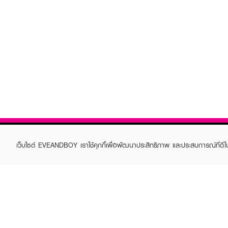
เว็บไซต์ EVEANDBOY เราใช้คุกกี้เพื่อพัฒนาประสิทธิภาพ และประสบการณ์ที่ดี
ABOUT EVEANDBOY
CUS
Brand story
Online
Privacy Policy
Find a