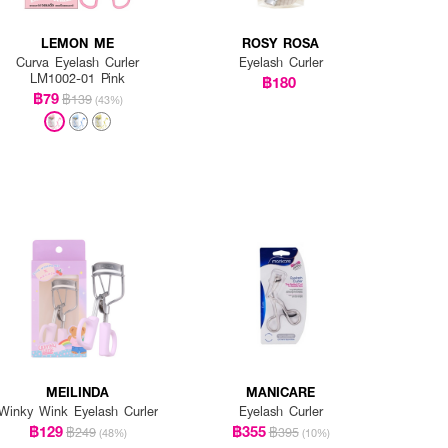
LEMON ME
ROSY ROSA
Curva Eyelash Curler
Eyelash Curler
LM1002-01 Pink
฿180
฿79
฿139
(43%)
MEILINDA
MANICARE
Winky Wink Eyelash Curler
Eyelash Curler
฿129
฿355
฿249
฿395
(48%)
(10%)