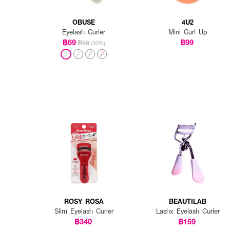
OBUSE
4U2
Eyelash Curler
Mini Curl Up
฿69
฿99
฿99
(30%)
ROSY ROSA
BEAUTILAB
Slim Eyelash Curler
Lashx Eyelash Curler
฿340
฿159