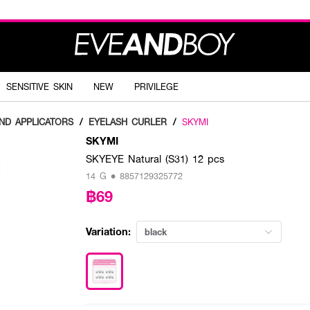
SENSITIVE SKIN
NEW
PRIVILEGE
ND APPLICATORS
/
EYELASH CURLER
/
SKYMI
SKYMI
SKYEYE Natural (S31) 12 pcs
14 G • 8857129325772
฿69
Variation:
black