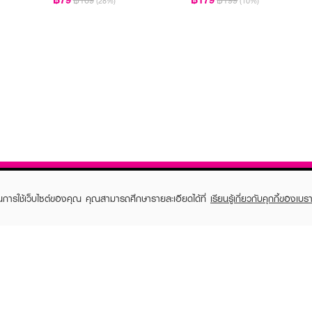
฿109
฿199
(28%)
(10%)
ในการใช้เว็บไซต์ของคุณ คุณสามารถศึกษารายละเอียดได้ที่
เรียนรู้เกี่ยวกับคุกกี้ของเบรา
TOMER CARE
EVEANDBOY MEMBER
 Shopping
Member registration
 store