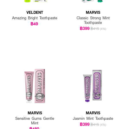
VELDENT
MARVIS
Amazing Bright Toothpaste
Classic Strong Mint
Toothpaste
฿49
฿399
฿415
(4%)
MARVIS
MARVIS
Sensitive Gums Gentle
Jasmin Mint Toothpaste
Mint
฿399
฿415
(4%)
฿480