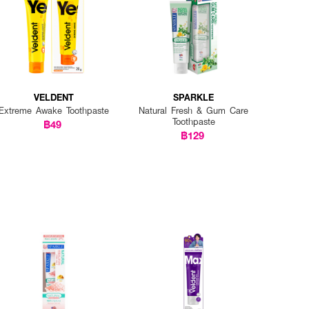
VELDENT
SPARKLE
Extreme Awake Toothpaste
Natural Fresh & Gum Care
Toothpaste
฿49
฿129