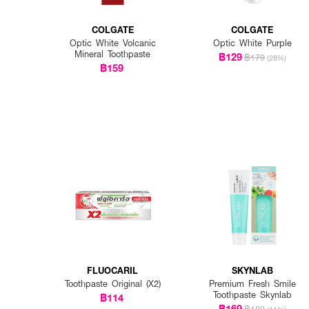
COLGATE
COLGATE
Optic White Volcanic
Optic White Purple
Mineral Toothpaste
฿129
฿179
(28%)
฿159
FLUOCARIL
SKYNLAB
Toothpaste Original (X2)
Premium Fresh Smile
Toothpaste Skynlab
฿114
฿169