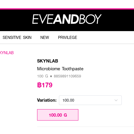
SENSITIVE SKIN
NEW
PRIVILEGE
KYNLAB
SKYNLAB
Microbiome Toothpaste
100 G • 8859891109659
฿179
Variation:
100.00
100.00 G