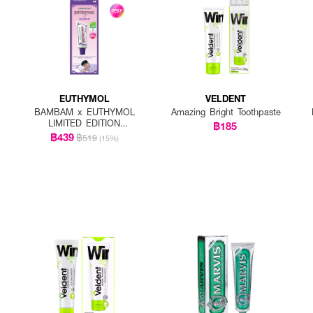
EUTHYMOL
VELDENT
BAMBAM x EUTHYMOL
Amazing Bright Toothpaste
LIMITED EDITION
฿185
Whitening Special Set
฿439
฿519
(15%)
(Toothpaste 106g
+squeezer + BamBam
goods)