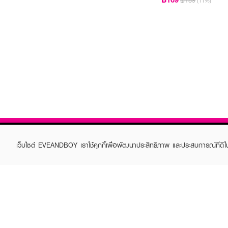
฿189
(11%)
เว็บไซต์ EVEANDBOY เราใช้คุกกี้เพื่อพัฒนาประสิทธิภาพ และประสบการณ์ที่ดี
ABOUT EVEANDBOY
CUS
Brand story
Online
Privacy Policy
Find a