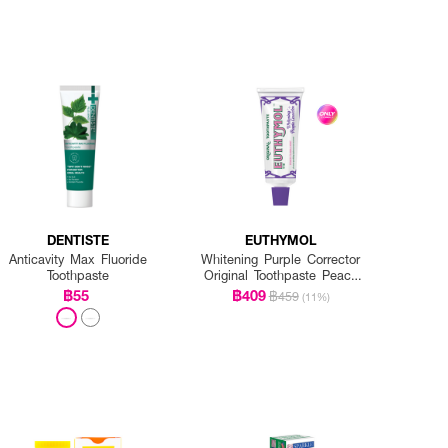
DENTISTE
EUTHYMOL
Anticavity Max Fluoride
Whitening Purple Corrector
Toothpaste
Original Toothpaste Peach
Floral Mint
฿55
฿409
฿459
(11%)