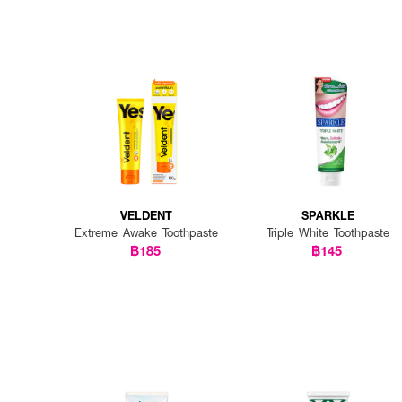
VELDENT
SPARKLE
Extreme Awake Toothpaste
Triple White Toothpaste
฿185
฿145