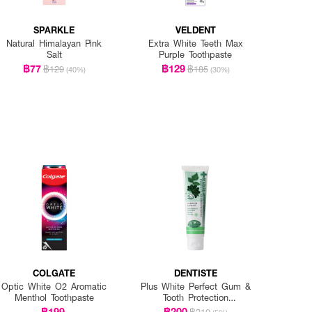
SPARKLE
VELDENT
Natural Himalayan Pink
Extra White Teeth Max
Salt
Purple Toothpaste
฿77
฿129
฿129
฿185
(40%)
(30%)
COLGATE
DENTISTE
Optic White O2 Aromatic
Plus White Perfect Gum &
Menthol Toothpaste
Tooth Protection
Toothpaste
฿199
฿200