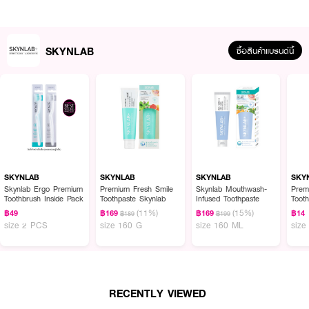
SKYNLAB
ซื้อสินค้าแบรนด์นี้
SKYNLAB
SKYNLAB
SKYNLAB
SKY
Skynlab Ergo Premium
Premium Fresh Smile
Skynlab Mouthwash-
Prem
Toothbrush Inside Pack
Toothpaste Skynlab
Infused Toothpaste
Toot
(11%)
(15%)
฿49
฿169
฿169
฿14
฿189
฿199
size 2 PCS
size 160 G
size 160 ML
size
RECENTLY VIEWED