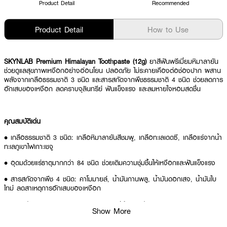
Product Detail
Recommended
Product Detail
How to Use
SKYNLAB Premium Himalayan Toothpaste (12g)
ยาสีฟันพรีเมี่ยมหิมาลายัน
ช่วยดูแลสุขภาพเหงือกอย่างอ่อนโยน ปลอดภัย ไม่ระคายเคืองต่อช่องปาก ผสาน
พลังจากเกลือธรรมชาติ 3 ชนิด และสารสกัดจากพืชธรรมชาติ 4 ชนิด ช่วยลดการ
อักเสบของเหงือก ลดคราบจุลินทรีย์ ฟันแข็งแรง และลมหายใจหอมสดชื่น
คุณสมบัติเด่น
• เกลือธรรมชาติ 3 ชนิด: เกลือหิมาลายันสีชมพู, เกลือทะเลเดดซี, เกลือแร่จากน้ำ
ทะเลภูเขาไฟเกาะเชจู
• อุดมด้วยแร่ธาตุมากกว่า 84 ชนิด ช่วยเติมความชุ่มชื้นให้เหงือกและฟันแข็งแรง
• สารสกัดจากพืช 4 ชนิด: คาโมมายล์, น้ำมันกานพลู, น้ำมันดอกเสจ, น้ำมันใบ
ไทม์ ลดสาเหตุการอักเสบของเหงือก
• สารสกัดดอกแซฟฟรอน ลดคราบจุลินทรีย์บนผิวฟัน
Show More
• เอนไซม์โบรมิเลนจากสับปะรด ช่วยขจัดคราบพลัค สาเหตุของกลิ่นปาก