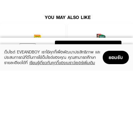
YOU MAY ALSO LIKE
ADD TO BAG
เว็บไซต์ EVEANDBOY เราใช้คุกกี้เพื่อพัฒนาประสิทธิภาพ และ
ยอมรับ
ประสบการณ์ที่ดีในการใช้เว็บไซต์ของคุณ คุณสามารถศึกษา
รายละเอียดได้ที่
เรียนรู้เกี่ยวกับคุกกี้ของเบราว์เซอร์เพิ่มเติม
Home
Home
Promotions
Promotions
Shopping Bag
Shopping Bag
Account
Account
VELDENT
SPARKLE
Extreme Awake Toothpaste
Triple White Toothpaste
฿185
฿145
size 100 G
size 100 G