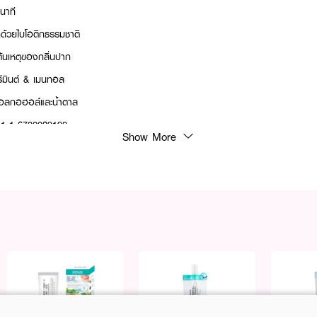
นาที
ากด้วยไบโอติกธรรมชาติ
ต้นเหตุของกลิ่นปาก
อร์มินต์ & เมนทอล
ีแอลกอฮอล์และน้ำตาล
 11-1-6700029190
Show More
งปาก หลีกเลี่ยงการสูดลมหายใจระหว่างฉีด
งวันเมื่อรู้สึกปากแห้งหรือมีปัญหากลิ่นปาก
การ ไม่ทำร้ายช่องปาก