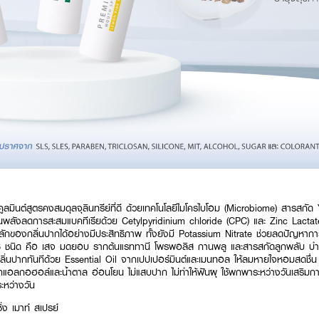
ูลมินต์สูตรคงสมดุลจุลินทรีย์ที่ดี ด้วยเทคโนโลยีไมโครไบโอม (Microbiome) สารสกั
ลังลดการสะสมแบคทีเรียด้วย Cetylpyridinium chloride (CPC) และ Zinc Lactat
ักของกลิ่นปากได้อย่างมีประสิทธิภาพ ทั้งยังมี Potassium Nitrate ช่วยลดปัญหากา
 ชนิด คือ เสจ มดยอบ รากต้นแรททานี โพรพอลิส กานพลู และสารสกัดลูกพลับ บำ
ับกลิ่นปากทันทีด้วย Essential Oil จากเปปเปอร์มินต์และเมนทอล ให้ลมหายใจหอมสดชื่น 
ากแอลกอฮอล์และน้ำตาล อ่อนโยน ไม่แสบปาก ไม่ทำให้ฟันผุ ใช้พกพาระหว่างวันเสริ
ะหว่างวัน
ิ่ง เมาท์ สเปรย์