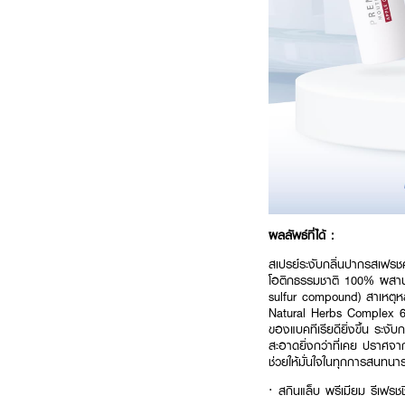
ผลลัพธ์ที่ได้ :
สเปรย์ระงับกลิ่นปากรสเฟรชค
โอติกธรรมชาติ 100% ผสานพ
sulfur compound) สาเหตุหล
Natural Herbs Complex 6
ของแบคทีเรียดียิ่งขึ้น ระง
สะอาดยิ่งกว่าที่เคย ปราศจ
ช่วยให้มั่นใจในทุกการสนทนาร
· สกินแล็บ พรีเมียม รีเฟรชช