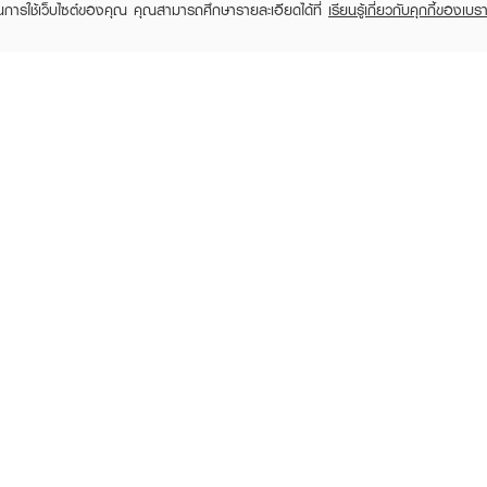
ในการใช้เว็บไซต์ของคุณ คุณสามารถศึกษารายละเอียดได้ที่
เรียนรู้เกี่ยวกับคุกกี้ของเบรา
SKYNLAB
SKYNLAB
S
Skynlab Mouthwash-
Premium Fresh Smile
Skynla
Infused Toothpaste
Toothpaste Skynlab
Infuse
฿169
฿14
฿199
(15%)
RECENTLY VIEWED