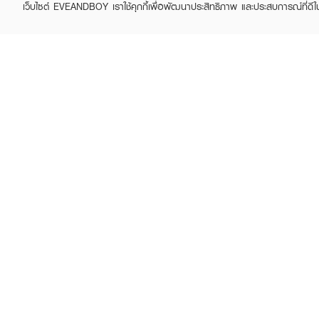
เว็บไซต์ EVEANDBOY เราใช้คุกกี้เพื่อพัฒนาประสิทธิภาพ และประสบการณ์ที่ดี
SKYNLAB
SKYNLAB
Skynlab Ergo Premium
Premium Fresh Smile
Toothbrush Inside Pack
Toothpaste Skynlab
฿49
฿169
฿189
(11%)