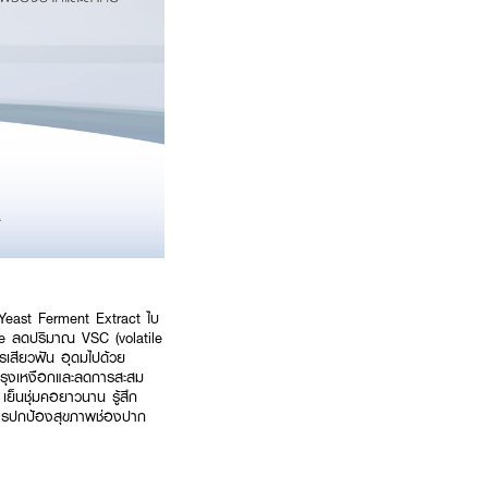
ด Yeast Ferment Extract ไบ
e ลดปริมาณ VSC (volatile
รเสียวฟัน อุดมไปด้วย
รุงเหงือกและลดการสะสม
เย็นชุ่มคอยาวนาน รู้สึก
มการปกป้องสุขภาพช่องปาก