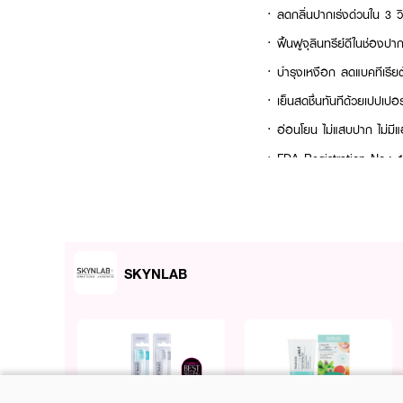
· ลดกลิ่นปากเร่งด่วนใน 3 วิ
· ฟื้นฟูจุลินทรีย์ดีในช่องป
· บำรุงเหงือก ลดแบคทีเรีย
· เย็นสดชื่นทันทีด้วยเปปเป
· อ่อนโยน ไม่แสบปาก ไม่ม
· FDA Registration No.:
· ปริมาณ: 10 ml.
How to Use:
SKYNLAB
· เขย่าขวดก่อนใช้
· ฉีดสเปรย์ 1-2 ครั้งในช่อ
· ใช้หลังแปรงฟัน หรือระหว่า
· สามารถใช้ได้บ่อยตามต้อง