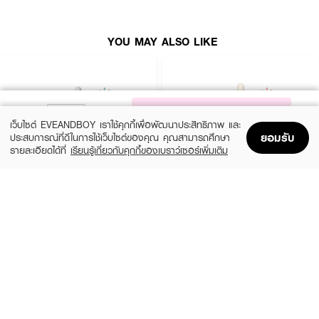
YOU MAY ALSO LIKE
NOTIFY ME
เว็บไซต์ EVEANDBOY เราใช้คุกกี้เพื่อพัฒนาประสิทธิภาพ และ
ยอมรับ
ประสบการณ์ที่ดีในการใช้เว็บไซต์ของคุณ คุณสามารถศึกษา
รายละเอียดได้ที่
เรียนรู้เกี่ยวกับคุกกี้ของเบราว์เซอร์เพิ่มเติม
Home
Home
Promotions
Promotions
Shopping Bag
Shopping Bag
Account
Account
SKIN1004
ESTEE LAUDER
Madagascar Centella Ampoule
Advanced Night Repair Synchronized
Multi-Recovery Complex
(42%)
฿459
฿790
(10%)
฿4,590
฿5,100
2 Variations
size 50 ML