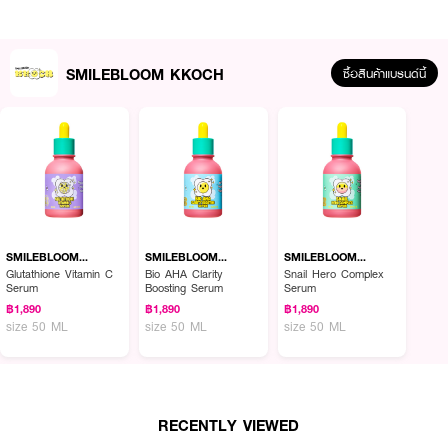
SMILEBLOOM KKOCH
ซื้อสินค้าแบรนด์นี้
ผลลัพธ์ที่ได้ :
SMILEBLOOM KKOCH Glutathione Vitamin C Serum
เซรั่มเพื่อผิวดูกระจ่าง
ใสและเปล่งประกาย ช่วยดูแลปัญหาผิวหมองคล้ำ สีผิวไม่สม่ำเสมอ และจุดด่างดำ
SMILEBLOOM
SMILEBLOOM
SMILEBLOOM
KKOCH
KKOCH
KKOCH
ให้ผิวแลดูสดใสขึ้นอย่างเป็นธรรมชาติ พร้อมเสริมความชุ่มชื้นเพื่อผิวที่ดูอิ่มฟู
Glutathione Vitamin C
Bio AHA Clarity
Snail Hero Complex
Serum
Boosting Serum
Serum
สุขภาพดี อุดมด้วย Glutathione 5,000 ppm และ Vitamin C อุดมด้วย
Glutathione 5,000 ppm และ Vitamin C
฿1,890
฿1,890
฿1,890
size 50 ML
size 50 ML
size 50 ML
· ช่วยฟื้นบำรุงผิวให้แลดูกระจ่างใส สีผิวดูสม่ำเสมอ และเปล่งปลั่งมากยิ่งขึ้น
· ช่วยเติมและกักเก็บความชุ่มชื้น พร้อมปรับสมดุลผิว ให้ผิวดูเรียบเนียน นุ่มสบาย
และสมดุลในทุกวัน
· FDA Registration No. :
RECENTLY VIEWED
10-2-6800034265