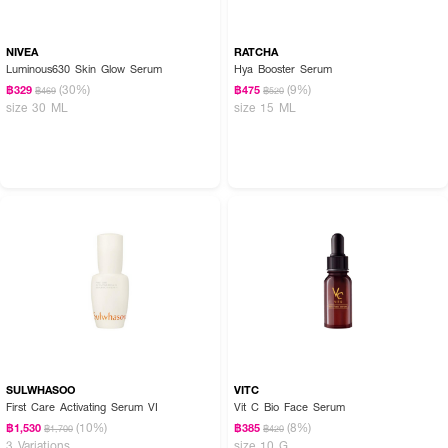
NIVEA
RATCHA
Luminous630 Skin Glow Serum
Hya Booster Serum
(30%)
(9%)
฿329
฿475
฿469
฿520
size 30 ML
size 15 ML
SULWHASOO
VITC
First Care Activating Serum VI
Vit C Bio Face Serum
(10%)
(8%)
฿1,530
฿385
฿1,700
฿420
3 Variations
size 10 G