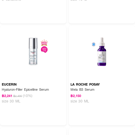
EUCERIN
LA ROCHE POSAY
Hyaluron-Filler Epicelline Serum
Mela B3 Serum
(10%)
฿2,241
฿2,150
฿2,490
size 30 ML
size 30 ML