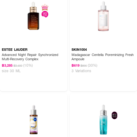
How To Use :
หลังทำความสะอาดผิวหน้า หยดเซรั่ม 2–3 หยด ลูบไล้ให้ทั่วใบหน้าและลำคอ เว้น
บริเวณรอบดวงตา ใช้เป็นประจำ เช้าและเย็น
ESTEE LAUDER
SKIN1004
Advanced Night Repair Synchronized
Madagascar Centella Poreminizing Fresh
Multi-Recovery Complex
Ampoule
(10%)
(30%)
฿3,285
฿619
฿3,650
฿890
size 30 ML
3 Variations