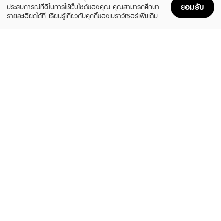
ยอมรับ
ประสบการณ์ที่ดีในการใช้เว็บไซต์ของคุณ คุณสามารถศึกษา
รายละเอียดได้ที่
เรียนรู้เกี่ยวกับคุกกี้ของเบราว์เซอร์เพิ่มเติม
Home
Home
Promotions
Promotions
Shopping Bag
Shopping Bag
Account
Account
SKIN1004
DR.PONG
Madagascar Centella Hyalu-Cica Water-
28D Whitening Drone Serum
Fit Sun Serum Spf50+ Pa+++
(25%)
฿299
฿399
(42%)
฿519
฿890
-
size 50 ML
GRAVICH
ESTEE LAUDER
Retinol Complex Concentrate Serum
Advanced Night Repair Syncronized Multi
Recovery Complex
(37%)
฿369
฿590