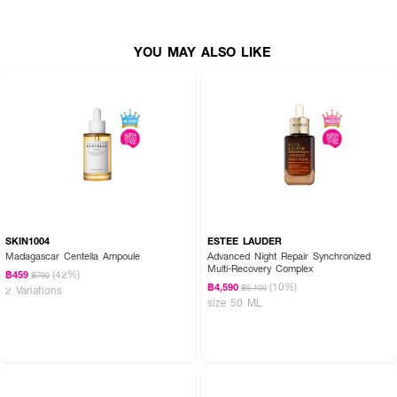
YOU MAY ALSO LIKE
SKIN1004
ESTEE LAUDER
Madagascar Centella Ampoule
Advanced Night Repair Synchronized
Multi-Recovery Complex
(42%)
฿459
฿790
(10%)
฿4,590
฿5,100
2 Variations
size 50 ML