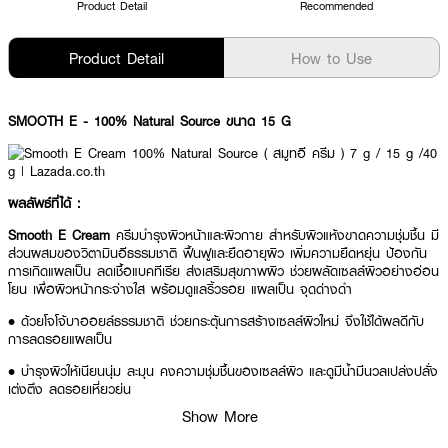
Product Detail
Recommended
Product Detail
How to Use
SMOOTH E
- 100% Natural Source ขนาด 15 G
ผลลัพธ์ที่ได้ :
Smooth E Cream
ครีมบำรุงผิวหน้าและผิวกาย สำหรับผิวแห้งขาดความชุ่มชื้น มี
ส่วนผสมของวิตามินอีธรรมชาติ ฟื้นฟูและยืดอายุผิว เพิ่มความยืดหยุ่น ป้องกัน
การเกิดแผลเป็น ลดเชื้อแบคทีเรีย ส่งเสริมสุขภาพผิว ช่วยผลัดเซลล์ผิวอย่างอ่อน
โยน เพื่อผิวหน้ากระจ่างใส พร้อมดูแลริ้วรอย แผลเป็น จุดด่างดำ
• ด้วยโจโจ้บาออยล์ธรรมชาติ ช่วยกระตุ้นการสร้างเซลล์ผิวใหม่ จึงใช้ได้ผลดีกับ
การลดรอยแผลเป็น
• บำรุงผิวให้เนียนนุ่ม ละมุน คงความชุ่มชื้นของเซลล์ผิว และดูมีน้ำมีนวลเปล่งปลั่ง
เต่งตึง ลดรอยเหี่ยวย่น
Show More
• สารสกัดจาก Aloe Vera ลดรอยแผลเป็น ท้องลายหลังคลอด และจุดด่างคำที่
เกิดจากสิว