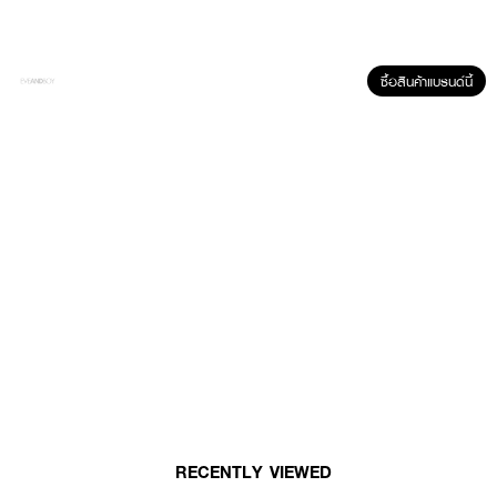
• ป้องกันการเกิดริ้วรอยใหม่ ด้วยสารสกัด Centella Essence (CAE) ผสานการ
ทำงานกับ Di Alfa Tocopherol ช่วยเพิ่มประสิทธิภาพในการลดเลือนริ้วรอยเก่า
และป้องกันการเกิดริ้วรอยใหม่ได้ดีขึ้น
ซื้อสินค้าแบรนด์นี้
• เสริมสุขภาพผิวให้ดีขึ้นดูอ่อนวัย
How To Use :
ใช้
Smooth E Cream
ทาบริเวณผิวหน้าและบริเวณที่มีปัญหา วันละ 2-3 ครั้ง
หรือบ่อยเท่าที่ต้องการ
RECENTLY VIEWED