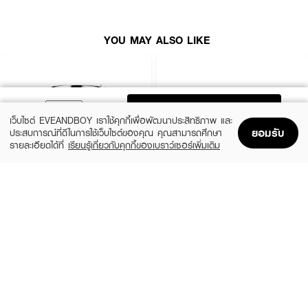
YOU MAY ALSO LIKE
ADD TO BAG
เว็บไซต์ EVEANDBOY เราใช้คุกกี้เพื่อพัฒนาประสิทธิภาพ และ
ยอมรับ
ประสบการณ์ที่ดีในการใช้เว็บไซต์ของคุณ คุณสามารถศึกษา
รายละเอียดได้ที่
เรียนรู้เกี่ยวกับคุกกี้ของเบราว์เซอร์เพิ่มเติม
Home
Home
Promotions
Promotions
Shopping Bag
Shopping Bag
Account
Account
CLINIQUE
SKINTIFIC
Moisture Surge Extended Replenishing
5X Ceramide Barrier Moisture Gel
Hydrator
(50%)
฿339
฿679
(10%)
฿1,791
฿1,990
4 Variations
size 50 ML