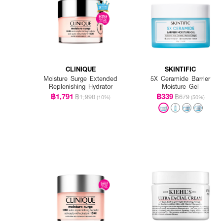
CLINIQUE
SKINTIFIC
Moisture Surge Extended
5X Ceramide Barrier
Replenishing Hydrator
Moisture Gel
฿1,791
฿339
฿1,990
฿679
(10%)
(50%)