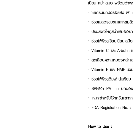
เนียน สม่ำเสมอ พร้อมอำพรา
· ซีซีครีมปกปิดรอยสิว ฝ้า 
· ช่วยเบลอรูขุมขนและหลุมสิวใ
· ปรับสีผิวให้ดูสม่ำเสมออย่
· ช่วยให้ผิวดูเรียบเนียนเสมื
· Vitamin C และ Arbutin ช่
· ลดเลือนความหมองคล้ำแล
· Vitamin E และ NMF ช่วยเต
· ช่วยให้ผิวดูอิ่มฟู นุ่มเรียบ
· SPF50+ PA++++ ปกป้อง
· เหมาะสำหรับใช้ทุกวันและท
· FDA Registration No. 
How to Use :