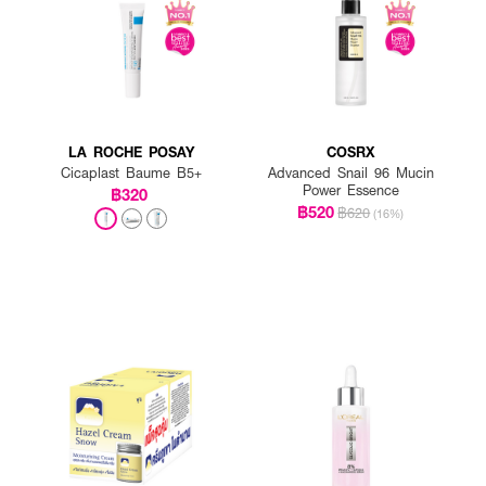
LA ROCHE POSAY
COSRX
Cicaplast Baume B5+
Advanced Snail 96 Mucin
Power Essence
฿320
฿520
฿620
(16%)