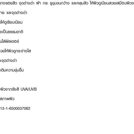
งรอยสิว จุดด่างดำ ฝ้า กระ รูขุมขนกว้าง และหลุมสิว ให้ผิวดูเนียนสวยเสมือนผิวจ
กระ และจุดด่างดำ
ห้ดูเรียบเนียน
างเป็นธรรมชาติ
อนใส่ฟิลเตอร์
วยให้ผิวดูกระจ่างใส
ะจุดด่างดำ
ิมความชุ่มชื้น
ผิวจากรังสี UVA/UVB
ุกสภาพผิว
: 13-1-6500037062