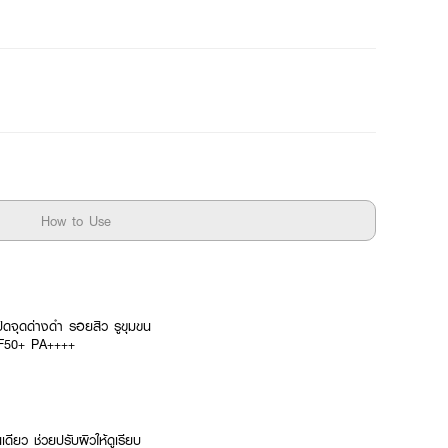
How to Use
ิดจุดด่างดำ รอยสิว รูขุมขน
SPF50+ PA++++
เดียว ช่วยปรับผิวให้ดูเรียบ