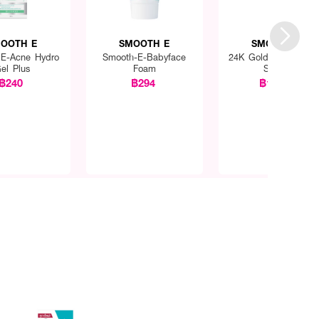
OOTH E
SMOOTH E
SMOOTH E
E-Acne Hydro
Smooth-E-Babyface
24K Gold Hydro Boo
el Plus
Foam
Serum
฿240
฿294
฿1,050