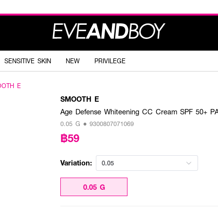
SENSITIVE SKIN
NEW
PRIVILEGE
OTH E
SMOOTH E
Age Defense Whiteening CC Cream SPF 50+ P
0.05 G • 9300807071069
฿59
Variation:
0.05
0.05 G