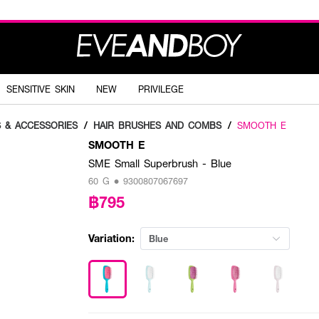
SENSITIVE SKIN
NEW
PRIVILEGE
S & ACCESSORIES
/
HAIR BRUSHES AND COMBS
/
SMOOTH E
SMOOTH E
SME Small Superbrush - Blue
60 G • 9300807067697
฿795
Variation:
Blue