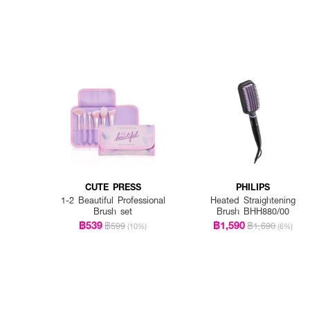
CUTE PRESS
PHILIPS
1-2 Beautiful Professional
Heated Straightening
Brush set
Brush BHH880/00
฿539
฿1,590
฿599
฿1,690
(10%)
(6%)