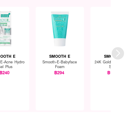
OOTH E
SMOOTH E
SMOOTH E
E-Acne Hydro
Smooth-E-Babyface
24K Gold Hydro Boo
el Plus
Foam
Serum
฿240
฿294
฿1,050