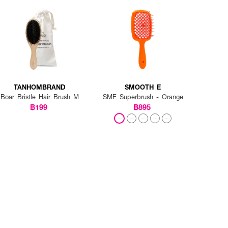
TANHOMBRAND
SMOOTH E
Boar Bristle Hair Brush M
SME Superbrush - Orange
฿199
฿895