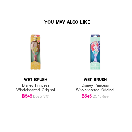
YOU MAY ALSO LIKE
WET BRUSH
WET BRUSH
Disney Princess
Disney Princess
Wholehearted Original
Wholehearted Original
Detangler-Belle Light Pink
Detangler-Ariel Purple
฿545
฿545
฿575
฿575
(5%)
(5%)