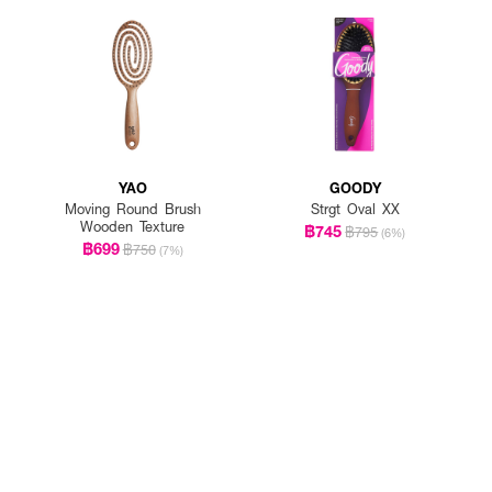
YAO
GOODY
Moving Round Brush
Strgt Oval XX
Wooden Texture
฿745
฿795
(6%)
฿699
฿750
(7%)