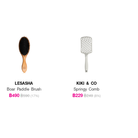
LESASHA
KIKI & CO
Boar Paddle Brush
Springy Comb
฿490
฿229
฿590
฿249
(17%)
(8%)