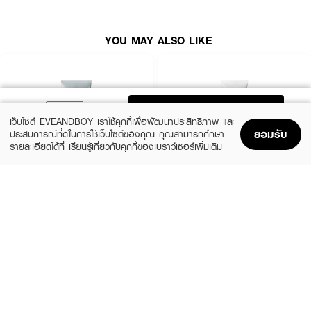
YOU MAY ALSO LIKE
ADD TO BAG
เว็บไซต์ EVEANDBOY เราใช้คุกกี้เพื่อพัฒนาประสิทธิภาพ และ
ยอมรับ
ประสบการณ์ที่ดีในการใช้เว็บไซต์ของคุณ คุณสามารถศึกษา
รายละเอียดได้ที่
เรียนรู้เกี่ยวกับคุกกี้ของเบราว์เซอร์เพิ่มเติม
Home
Home
Promotions
Promotions
Shopping Bag
Shopping Bag
Account
Account
MEDIHEAL
CLEARNOSE
Derma Cream Pack Cleanser Rose
Acne Care Solution Cleanser
PDRN [Pore Firming]
(46%)
฿139
฿259
(45%)
฿549
฿999
size 150 G
size 243 G