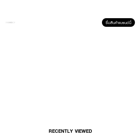
• ใช้ได้กับทุกสภาพผิว
• เพื่อผิวหน้านุ่ม ชุ่มชื้น อ่อนเยาว์
ซื้อสินค้าแบรนด์นี้
How to Use :
บีบโฟมผสมกับน้ำเล็กน้อยถูให้เกิดฟอง นวดเบาๆ ทั่วใบหน้า แล้วล้างออกด้วยน้ำ
สะอาด
RECENTLY VIEWED