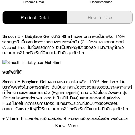
Product Detail
Recommended
Product Detail
How to Use
Smooth E - Babyface Gel ขนาด 45 ml
เจลล้างหน้าสูตรไม่มีฟอง 100%
จากสมูทอี เนื้อเจลปราศจากส่วนผสมของน้ำมัน (Oil Free) และแอลกอฮอล์
(Alcohol Free) ไม่ทิ้งสารตกค้าง อันเป็นสาเหตุหนึ่งของสิว เหมาะกับผู้ที่มีผิว
บอบบางแพ้ง่ายหรือผิวที่มีแนวโน้มเป็นสิวอุดตันง่าย
ผลลัพธ์ที่ได้ :
Smooth E Babyface Gel
เจลล้างหน้าสูตรไม่มีฟอง 100% Non-Ionic ไม่มี
ประจุไฟฟ้าจึงไม่ทิ้งสารตกค้าง อันเป็นสาเหตุหนึ่งของสิวและริ้วรอยปราศจากสารที่
ทำให้เกิดการแพ้และระคายเคือง (Hypoallergenic) มีความอ่อนโยนต่อผิวหน้าสูง
เนื้อเจลปราศจากส่วนผสมของน้ำมัน (Oil Free) และแอลกอฮอล์ (Alcohol
Free) ไม่ก่อให้เกิดการระคายเคือง แม้กระทั่งบริเวณที่บอบบางของผิวรอบ
ดวงตา จึงเหมาะกับผู้ที่มีผิวบอบบางแพ้ง่ายหรือผิวที่มีแนวโน้มเป็นสิวอุดตันง่าย
• Vitamin E ช่วยต่อต้านอนุมูลอิสระ สาเหตุหลักของสิวและริ้วรอย พร้อมช่วย
ฟื้นฟูคืนชีวิตใหม่ให้เซลล์ผิว เพื่อผิวที่เรียบเนียน ตึงกระชับ ไร้ริ้วรอย ดูอ่อนเยาว์
Show More
• Algae Extract ช่วยเสริมสร้างให้ผิวเนียนนุ่ม เกลี้ยงเกลา และอ่อนกว่าวัยยิ่งขึ้น