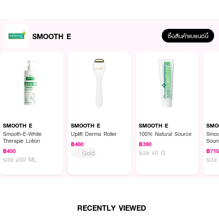
• Hypo-Allergenic Formula สำหรับทุกสภาพผิว, SLS free, Alcohol free, Oil
free
SMOOTH E
ซื้อสินค้าแบรนด์นี้
• OMC (Optimum Moisturizing Complex) เป็นกลุ่มของสารที่ให้ความชุ่มชื้นแก่
ผิว
• Aloe Vera ช่วยสร้างความชุ่มชื้นให้ผิว ลดอากรแพ้ระคายเคือง
• Algae Extract สารสกัดจากสาหร่ายทะเล อุดมไปด้วยแร่ธาตุต่างๆ ในการบำรุง
ผิว ช่วยสร้างชั้น film เคลือบผิว ช่วยคงความชุ่มชื้น
• Olive Leaf Extract สารสกัดจากใบมะกอก ช่วยยับยั้งเชื้อแบคทีเรีย ช่วย
ป้องกันสิวอักเสบ
SMOOTH E
SMOOTH E
SMOOTH E
SMO
Smooth-E-White
Uplift Derma Roller
100% Natural Source
Smoo
Therapie Lotion
Sour
How To Use :
฿480
฿390
฿450
฿71
size 40 G
Gold
บีบ
Smooth E Babyface Gel
ลงบนปลายนิ้ว นวดเบาๆ ทั่วใบหน้า แล้วล้าง
size 200 ML
size
ออกด้วยน้ำสะอาด
RECENTLY VIEWED