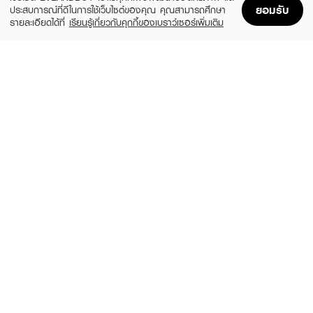
ยอมรับ
ประสบการณ์ที่ดีในการใช้เว็บไซต์ของคุณ คุณสามารถศึกษา
รายละเอียดได้ที่
เรียนรู้เกี่ยวกับคุกกี้ของเบราว์เซอร์เพิ่มเติม
Home
Home
Promotions
Promotions
Shopping Bag
Shopping Bag
Account
Account
HADALABO
NIVEA
Premium Micellar Cleansing Water -
Whitening Oil Control Make Up Clear
Whitening
Micellar Water
฿295
฿259
size 310 ML
4 Variations
GARNIER
BIODERMA
Skin Naturals Micellar Oil-Infused
SEBIUM H2O 250 ml (TWIN pack)
Cleansing Water
(50%)
฿890
฿1,780