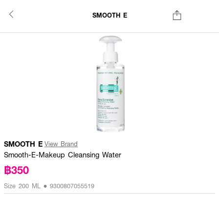
SMOOTH E
SMOOTH E
View Brand
Smooth-E-Makeup Cleansing Water
฿350
Size 200 ML • 9300807055519