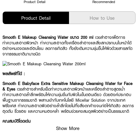
Product Detail
Recommended
Product Detail
How to Use
Smooth E Makeup Cleansing Water ขนาด 200 ml
เวชสำอางเพื่อการ
ทำความสะอาดผิวหน้า ทำความสะอาดทั้งเครื่องสำอางและสิ่งสกปรกบนใบหน้าได้
อย่างหมดจดและอ่อนโยน ลดการเกิดสิว ทั้งยังเติมความชุ่มชื้นให้ผิวด้วยสารสกัด
จากธรรมชาตินานาชนิด
ผลลัพธ์ที่ได้ :
Smooth E Babyface Extra Sensitive Makeup Cleansing Water for Face
& Eyes
เวชสำอางสำหรับเช็ดทำความสะอาดผิวหน้าและเครื่องสำอางสูตรน้ำ
ทำความสะอาดล้ำลึกพร้อมให้ความชุ่มชื่นกับผิวในขั้นตอนเดียว ด้วยองค์ประกอบ
พื้นฐานจากธรรมชาติ ผสานเข้ากับเทคโนโลยี Micellar Solution จากประเทศ
ฝรั่งเศส ทำความสะอาดผิวอย่างล้ำลึกโดยไม่ทิ้งสิ่งตกค้างจนก่อให้เกิดสิว ลดการ
อุดตัน ริ้วรอย และความหมองคล้ำ พร้อมช่วยคงสมดุลผิวอย่างเป็นธรรมชาติ
คุณสมบัติโดดเด่น
Show More
• เพิ่มความชุ่มชื้นและเสริมความแข็งแรงของชั้น Lipid ที่เคลือบปกป้องผิว