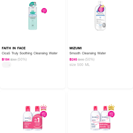
FAITH IN FACE
MIZUMI
Cica5 Truly Soothing Cleansing Water
Smooth Cleansing Water
(50%)
(50%)
฿184
฿245
฿369
฿490
size 500 ML
-