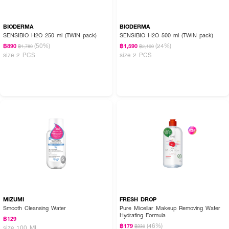
BIODERMA
BIODERMA
SENSIBIO H2O 250 ml (TWIN pack)
SENSIBIO H2O 500 ml (TWIN pack)
(50%)
(24%)
฿890
฿1,590
฿1,780
฿2,100
size 2 PCS
size 2 PCS
MIZUMI
FRESH DROP
Smooth Cleansing Water
Pure Micellar Makeup Removing Water
Hydrating Formula
฿129
(46%)
฿179
฿330
size 100 ML