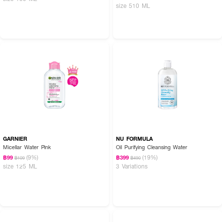
size 510 ML
GARNIER
NU FORMULA
Micellar Water Pink
Oil Purifying Cleansing Water
(9%)
(19%)
฿99
฿399
฿109
฿490
size 125 ML
3 Variations