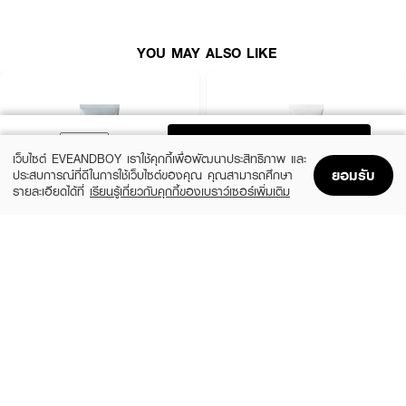
YOU MAY ALSO LIKE
ADD TO BAG
เว็บไซต์ EVEANDBOY เราใช้คุกกี้เพื่อพัฒนาประสิทธิภาพ และ
ยอมรับ
ประสบการณ์ที่ดีในการใช้เว็บไซต์ของคุณ คุณสามารถศึกษา
รายละเอียดได้ที่
เรียนรู้เกี่ยวกับคุกกี้ของเบราว์เซอร์เพิ่มเติม
Home
Home
Promotions
Promotions
Shopping Bag
Shopping Bag
Account
Account
MEDIHEAL
CLEARNOSE
Derma Cream Pack Cleanser Rose
Acne Care Solution Cleanser
PDRN [Pore Firming]
(46%)
฿139
฿259
(45%)
฿549
฿999
size 150 G
size 243 G