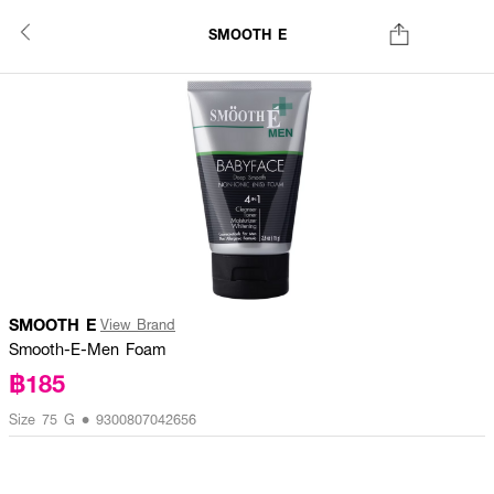
SMOOTH E
SMOOTH E
View Brand
Smooth-E-Men Foam
฿185
Size 75 G • 9300807042656