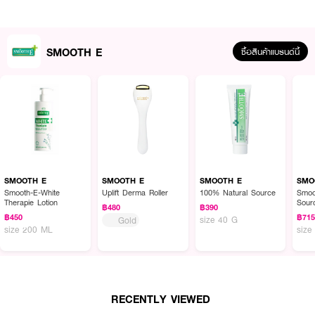
• ช่วยให้ผิวกระจ่างใสอย่างเป็นธรรมชาติ ปลอดภัย ไม่แพ้ระคายเคือง เพราะไม่ใช่
การผลัดลอกเซลล์ผิว
• วิตามินอี ที่พบตามธรรมชาติ ช่วยต่อต้านอนุมูลอิสระ (Anti-oxidants) ช่วยให้
SMOOTH E
ซื้อสินค้าแบรนด์นี้
ผิวยืดหยุ่น และให้ความชุ่มชื้นแก่ผิว
• อนุพันธ์ของวิตามินซี ที่ทำให้เกิดความเสถียรมากขึ้น เพื่อคงคุณสมบัติในการลด
ริ้วรอย ช่วยให้ผิวกระจ่างใส และชะลอวัยให้ยาวนานขึ้น
How to Use :
บีบ
Smooth E For Men Babyface Foam
ลงบนฝ่ามือที่เปียกน้ำ วนให้กระจาย
ทั่วมือ นวดทำความสะอาดผิวหน้าเบาๆ ขณะหน้าแห้ง จากนั้นล้างออกด้วยน้ำ
SMOOTH E
SMOOTH E
SMOOTH E
SMO
สะอาด จะรู้สึกถึงความนุ่ม หน้าไม่แห้งตึง ใช้เป็นประจำวันละ 2 ครั้ง เช้า-เย็น
Smooth-E-White
Uplift Derma Roller
100% Natural Source
Smoo
Therapie Lotion
Sour
฿480
฿390
฿450
฿71
size 40 G
Gold
size 200 ML
size
RECENTLY VIEWED