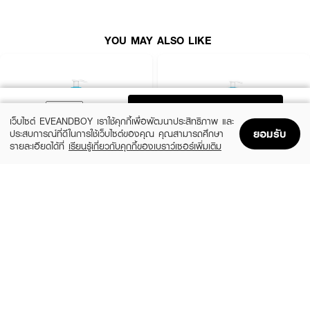
How to Use :
ล้างหน้าด้วยน้ำสะอาด นวดเบาๆ ด้วยเจลทั่วใบหน้าซักครู่ แล้วจึงล้างออก
YOU MAY ALSO LIKE
ADD TO BAG
เว็บไซต์ EVEANDBOY เราใช้คุกกี้เพื่อพัฒนาประสิทธิภาพ และ
ยอมรับ
ประสบการณ์ที่ดีในการใช้เว็บไซต์ของคุณ คุณสามารถศึกษา
รายละเอียดได้ที่
เรียนรู้เกี่ยวกับคุกกี้ของเบราว์เซอร์เพิ่มเติม
Home
Home
Promotions
Promotions
Shopping Bag
Shopping Bag
Account
Account
CERAVE
CERAVE
SA Smoothing Cleanser
SA Smoothing Cleanser
฿570
฿830
size 236 ML
size 473 ML