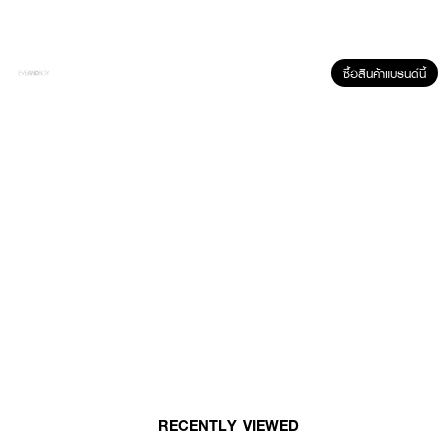
ซื้อสินค้าแบรนด์นี้
ผลลัพธ์ที่ได้ :
Smooth E White Babyface Gel
เจลล้างหน้าสูตรอ่อนโยน สำหรับผิว
บอบบางแพ้ง่าย มีส่วนผสมของธรรมชาติ ช่วยยับยั้งการเจริญเติบโตของเชื้อ
แบคทีเรียที่ทำให้เกิดสิว คืนให้ความชุ่มชื้นให้กับผิว พร้อมปรับผิวให้ขาวกระจ่างใส
อย่างเป็นธรรมชาติ
• สูตรปราศจากน้ำมัน
• เนื้อเจลปราศจากส่วนผสมของน้ำมัน และแอลกอฮอล์ ไม่ก่อให้เกิดการระคาย
เคือง
• Alpha arbutin ช่วยยับยั้งการสร้างเม็ดสีเมลานินที่ผิดปกติ ช่วยให้ผิวขาว
กระจ่างใส
RECENTLY VIEWED