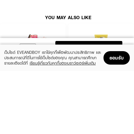
· เนื้อบางเบา ไม่อุดตัน เหมาะสำหรับผิวมันและแพ้ง่าย
YOU MAY ALSO LIKE
How to Use:
· บีบเนื้อผลิตภัณฑ์ในปริมาณ 2 ข้อนิ้ว (นิ้วชี้และนิ้วกลาง) หรือปริมาณเท่ากับ
เหรียญสิบบาท
ADD TO BAG
· ทาให้ทั่วใบหน้าและลำคอ
เว็บไซต์ EVEANDBOY เราใช้คุกกี้เพื่อพัฒนาประสิทธิภาพ และ
ยอมรับ
ประสบการณ์ที่ดีในการใช้เว็บไซต์ของคุณ คุณสามารถศึกษา
· ใช้ก่อนแต่งหน้าและออกแดด 15 นาที
รายละเอียดได้ที่
เรียนรู้เกี่ยวกับคุกกี้ของเบราว์เซอร์เพิ่มเติม
Home
Home
Promotions
Promotions
Shopping Bag
Shopping Bag
Account
Account
· หากต้องอยู่กลางแจ้งหรือออกแดดนาน ควรทาซ้ำทุก 2 ชั่วโมง
MIZUMI
VASELINE
UV Bright Body Serum SPF50+ PA++++
Healthy Bright Sun + Pollution Protection
คำแนะนำ:
Serum SPF50+ PA++++
(50%)
฿195
฿390
฿289
· เหมาะสำหรับการใช้ทุกวันในขั้นตอนสุดท้ายของการบำรุงผิว
size 180 ML
size 300 ML
· สามารถใช้ได้กับทุกสภาพผิว โดยเฉพาะผู้ที่มีผิวมันและเป็นสิวง่าย