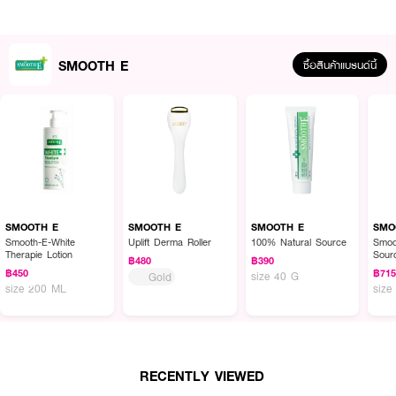
SMOOTH E
ซื้อสินค้าแบรนด์นี้
ผลลัพธ์ที่ได้:
ช่วยปกป้องผิวจากแสงแดดด้วย SMOOTH E Sun Asta Acne Oil Control
ประสิทธิภาพของ Hybrid Sunscreen ที่มี SPF50 PA++++ ป้องกันทั้ง UVA,
UVB และแสงสีฟ้า พร้อมสารสกัด Astaxanthin ที่ทรงพลังกว่าวิตามินซีถึง 6000
เท่า ช่วยชะลอการเกิดริ้วรอยก่อนวัย Ceramide Complex ช่วยเสริมเกราะป้องกัน
SMOOTH E
SMOOTH E
SMOOTH E
SMO
ผิว ลดการระคายเคืองและการสูญเสียน้ำ นอกจากนี้ Zinc PCA และ LHA ยังช่วย
Smooth-E-White
Uplift Derma Roller
100% Natural Source
Smoo
Therapie Lotion
Sour
ควบคุมความมัน ลดการอุดตัน ลดโอกาสการเกิดสิวอย่างมีประสิทธิภาพ เหมาะ
฿480
฿390
สำหรับผิวมัน ผิวเป็นสิวง่าย และผู้ที่เผชิญมลภาวะในชีวิตประจำวัน
฿450
฿71
size 40 G
Gold
size 200 ML
size
· สมูทอี ซัน แอสต้า แอคเน่ ออยล์ คอนโทรล SPF50 PA++++
· กันแดดคุมมัน ลดสิว
· ปกป้องผิวจากแสงแดด มลภาวะ และ PM 2.5
RECENTLY VIEWED
· เสริมเกราะป้องกันผิว ลดความแห้งกร้าน