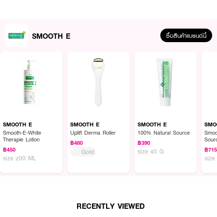
● TRIPLE ENCAPSHIELD™ CELL DEFENSE UV: เทคโนโลยีปกป้องผิวจาก
รังสี UV และอันตรายจากแสงแดดอย่างครอบคลุม
● ASTAMIND™ (Astaxanthin + Ceramide): ผสานพลังแอสตาแซนธินและเซรา
SMOOTH E
ซื้อสินค้าแบรนด์นี้
ไมด์ เพื่อลดอนุมูลอิสระและเสริมเกราะป้องกันผิว
● Fucoxanthin: สารสกัดที่ช่วยลดการอักเสบและดูแลผิวในระดับเซลล์
● 80 MINS Water Resistant: สูตรกันน้ำได้ยาวนานถึง 80 นาที เหมาะสำหรับ
กิจกรรมกลางแจ้ง
● Ultra Light UV Serum: เนื้อสัมผัสเซรั่มบางเบาพิเศษ ไม่เหนอะหนะ ไม่ทิ้งคราบ
● Suitable for Sensitive Skin: สูตรอ่อนโยนต่อผิวบอบบางแพ้ง่ายและผ่านการ
ทดสอบโดยผู้เชี่ยวชาญด้านผิวหนัง
SMOOTH E
SMOOTH E
SMOOTH E
SMO
● เลขที่ใบจดแจ้ง: 73-1-6900001996
Smooth-E-White
Uplift Derma Roller
100% Natural Source
Smoo
Therapie Lotion
Sour
฿480
฿390
● ปริมาณ: 30 g
฿450
฿71
size 40 G
Gold
size 200 ML
size
How To Use:
● ทาผลิตภัณฑ์ให้ทั่วใบหน้าและลำคอเป็นประจำทุกเช้าก่อนออกแดด
RECENTLY VIEWED
● ควรทาซ้ำทุก 2 ชั่วโมงเมื่อต้องออกแดดจัดหรือทำกิจกรรมกลางแจ้งอย่างต่อ