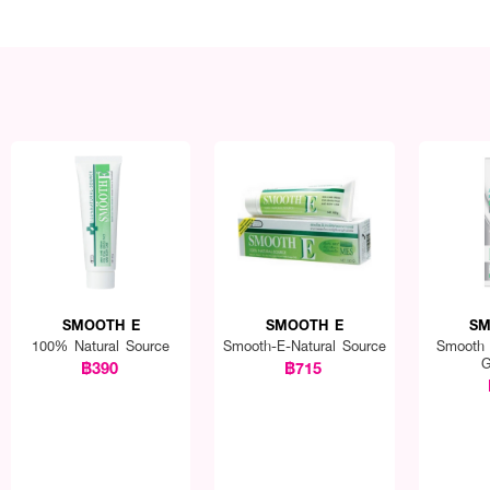
SMOOTH E
SMOOTH E
SM
100% Natural Source
Smooth-E-Natural Source
Smooth 
G
฿390
฿715