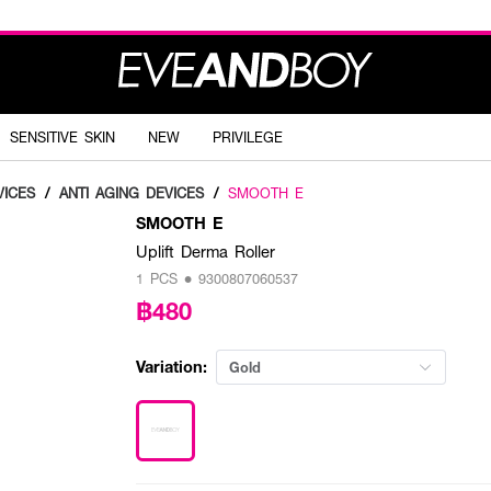
SENSITIVE SKIN
NEW
PRIVILEGE
VICES
/
ANTI AGING DEVICES
/
SMOOTH E
SMOOTH E
Uplift Derma Roller
1 PCS • 9300807060537
฿480
Variation:
Gold