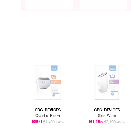
CBG DEVICES
CBG DEVICES
Guasha Beam
Skin Warp
฿990
฿1,195
฿1,490
฿2,190
(34%)
(45%)