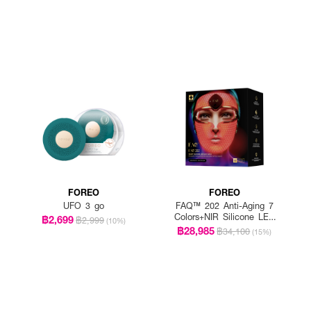
FOREO
FOREO
UFO 3 go
FAQ™ 202 Anti-Aging 7
Colors+NIR Silicone LED
฿2,699
฿2,999
(10%)
Face Mask
฿28,985
฿34,100
(15%)