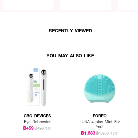
RECENTLY VIEWED
YOU MAY ALSO LIKE
CBG DEVICES
FOREO
Eye Rebooster
LUNA 4 play Mint For
You!
฿459
฿490
(6%)
฿1,683
฿1,980
(15%)