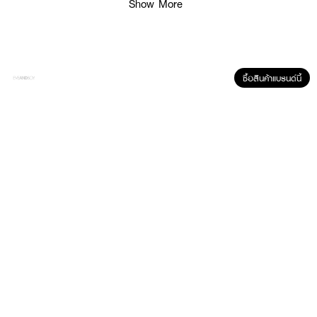
Show More
ซื้อสินค้าแบรนด์นี้
ผลลัพธ์ที่ได้ :
เจลอาร์บูตินทาฝ้า เนื้อเจลซึมไว ช่วยลดเลือนปัญหาฝ้า กระแดด ผิวที่คล้ำเสีย
สะสม ได้อย่างตรงจุด ด้วยสารสกัด Anti-Oxidant เข้มข้น ดูแลปัญหาฝ้าครบ
วงจร พร้อมผสานคุณค่าของ อัลฟ่าอาร์บูติน วิตามินซี ไฮยาลูรอนิค แอซิด
สารสกัดจากเห็ดหลินจือ Licorice Extract และ Glutathione ช่วยฟื้นบำรุงผิวให้
สว่างกระจ่างใส จุดด่างดำแลดูจางลง ผิวแข็งแรงอ่อนเยาว์ เรียบเนียนสม่ำเสมอ
อย่างเป็นธรรมชาติ