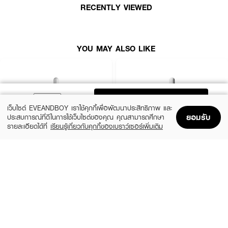
RECENTLY VIEWED
YOU MAY ALSO LIKE
ADD TO BAG
เว็บไซต์ EVEANDBOY เราใช้คุกกี้เพื่อพัฒนาประสิทธิภาพ และ
ยอมรับ
ประสบการณ์ที่ดีในการใช้เว็บไซต์ของคุณ คุณสามารถศึกษา
รายละเอียดได้ที่
เรียนรู้เกี่ยวกับคุกกี้ของเบราว์เซอร์เพิ่มเติม
Home
Home
Promotions
Promotions
Shopping Bag
Shopping Bag
Account
Account
LA ROCHE POSAY
THE ORDINARY
Effaclar Serum
Niacinamide 10% + Zinc 1%
฿1,390
฿370
size 30 ML
2 Variations
● เจลเห็ด เมลาสม่า สูตรเร่ง x5
● เจลสลายฝ้า กู้หน้าใส
● อัลฟ่าอาร์บูติน ช่วยให้จุดด่างดำ ฝ้า และความหมองคล้ำบนใบหน้าแลดูลดเลือน