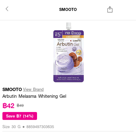
SMOOTO
SMOOTO
View Brand
Arbutin Melasma Whitening Gel
฿42
฿49
Save
฿7 (14%)
Size 30 G • 8859497303635