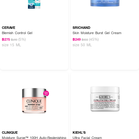
CERAVE
SRICHAND
Blemish Control Gel
Skin Moisture Burst Gel Cream
(5%)
(45%)
฿275
฿249
฿290
฿455
size 15 ML
size 50 ML
CLINIQUE
KIEHL'S
Moisture Surge™ 100H Auto-Replenishing
Ultra Facial Cream