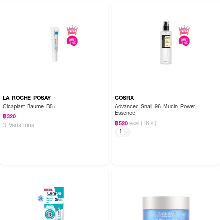
LA ROCHE POSAY
COSRX
Cicaplast Baume B5+
Advanced Snail 96 Mucin Power
Essence
฿320
(16%)
฿520
฿620
3 Variations
-