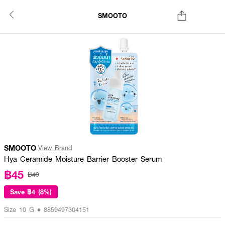
SMOOTO
SMOOTO
View Brand
Hya Ceramide Moisture Barrier Booster Serum
฿45
฿49
Save
฿4 (8%)
Size 10 G • 8859497304151