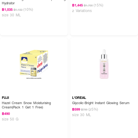
Hydrator
(15%)
฿1,445
฿1,700
(10%)
฿1,035
฿1,150
2 Variations
size 30 ML
FUJI
L'OREAL
Hazel Cream Snow Moisturising
Glycolic-Bright Instant Glowing Serum
Cream(Pack 1 Get 1 Free)
(25%)
฿599
฿799
฿490
size 30 ML
size 50 G