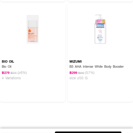
BIO OIL
MIZUMI
Bio Oil
B3 AHA Intense White Body Booster
(26%)
(57%)
฿279
฿299
฿375
฿690
4 Variations
size 250 G