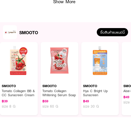
Show More
· มอยส์เจอร์ไรเซอร์เนื้อเซรั่มเข้มข้น บางเบา ซึมซาบไว ไม่เหนียวเหนอะหนะ
· เติมความชุ่มชื้นให้แก่ทุกสภาพผิว โดยเฉพาะผิวแห้งกร้าน และผิวแพ้ง่าย
SMOOTO
ซื้อสินค้าแบรนด์นี้
How To Use :
หลังล้างหน้า ทาเซรั่มให้ทั่วใบหน้าและลำคอ ทาเป็นประจำทุกเช้า-เย็น
SMOOTO
SMOOTO
SMOOTO
SMO
Tomato Collagen BB &
Tomato Collagen
Hya C Bright Up
Aloe-
CC Sunscreen Cream
Whitening Serum Soap
Sunscreen
฿49
฿39
฿59
฿49
size
size 8 G
size 60 G
size 30 G