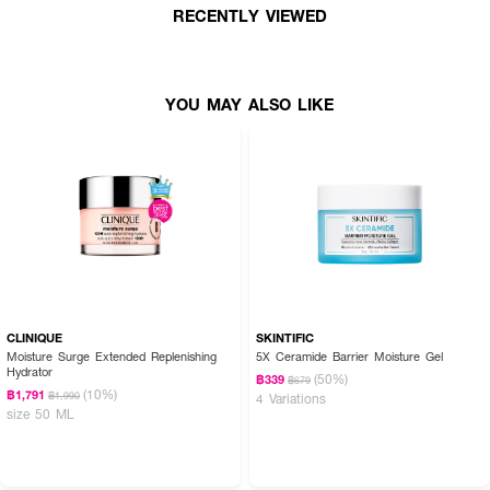
RECENTLY VIEWED
YOU MAY ALSO LIKE
CLINIQUE
SKINTIFIC
Moisture Surge Extended Replenishing
5X Ceramide Barrier Moisture Gel
Hydrator
(50%)
฿339
฿679
(10%)
฿1,791
฿1,990
4 Variations
size 50 ML