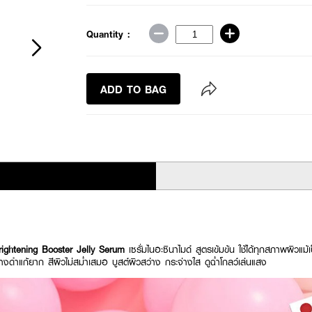
Quantity :
ADD TO BAG
ghtening Booster Jelly Serum
เซรั่มไนอะซินาไมด์ สูตรเข้มข้น ใช้ได้ทุกสภาพผิวแม
างดำแก้ยาก สีผิวไม่สม่ำเสมอ บูสต์ผิวสว่าง กระจ่างใส ดูฉ่ำโกลว์เล่นแสง