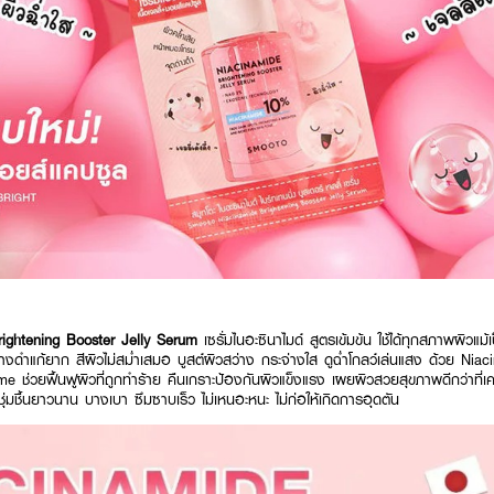
ghtening Booster Jelly Serum
เซรั่มไนอะซินาไมด์ สูตรเข้มข้น ใช้ได้ทุกสภาพผิวแม
่างดำแก้ยาก สีผิวไม่สม่ำเสมอ บูสต์ผิวสว่าง กระจ่างใส ดูฉ่ำโกลว์เล่นแสง ด้วย 
่วยฟื้นฟูผิวที่ถูกทำร้าย คืนเกราะป้องกันผิวแข็งแรง เผยผิวสวยสุขภาพดีกว่าที่เคย
มชื้นยาวนาน บางเบา ซึมซาบเร็ว ไม่เหนอะหนะ ไม่ก่อให้เกิดการอุดตัน