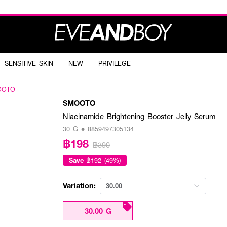
SENSITIVE SKIN
NEW
PRIVILEGE
OOTO
SMOOTO
Niacinamide Brightening Booster Jelly Serum
30 G • 8859497305134
฿198
฿390
Save
฿192 (49%)
Variation:
30.00
30.00 G