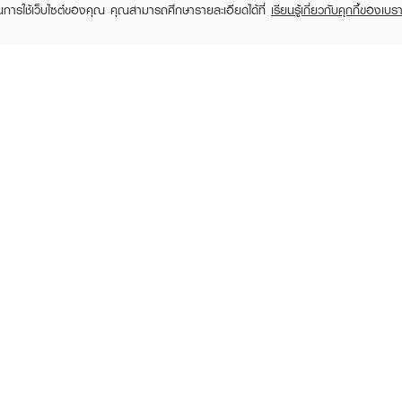
ในการใช้เว็บไซต์ของคุณ คุณสามารถศึกษารายละเอียดได้ที่
เรียนรู้เกี่ยวกับคุกกี้ของเบรา
Buy 1 Get
SMOOTO
SMOOTO
S
Hya C Bright Up
Aloe-E Snail Bright Gel
Tomato C
Sunscreen
฿49
฿49
ียสะสม ลดการสร้างเม็ดสีเมลานิน ทำให้ผิวดูสว่างและสม่ำเสมอ
ผิวที่มีปัญหาสิว
อดวัน ทำให้ผิวดูเรียบเนียนและสุขภาพดี
RECENTLY VIEWED
ผสานมอยส์แคปซูล บางเบา ซึมซาบเร็ว ไม่เหนอะหนะ เหมาะกับทุกสภาพผิว แม้ผิวแพ้ง่าย
: 10-1-6700035214