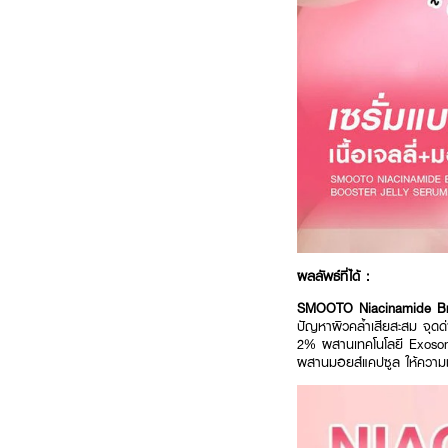
ผลลัพธ์ที่ได้ :
SMOOTO Niacinamide Bri
ปัญหาผิวคล้ำเสียสะสม จุดด
2% ผสานเทคโนโลยี Exosome ช
ผสานมอยส์แคปซูล ให้ความชุ่