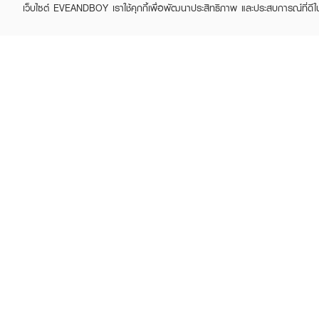
เว็บไซต์ EVEANDBOY เราใช้คุกกี้เพื่อพัฒนาประสิทธิภาพ และประสบการณ์ที่ดี
SMOOTO
SMOOTO
Tomato Collagen BB &
Tomato Collagen
CC Sunscreen Cream
Whitening Serum Soap
฿39
฿59
· ช่วยจัดการปัญหาผิวคล้ำเส
· ช่วยลดการเกิดสิวและฟื้นฟู
· ล็อคความชุ่มชื้นยาวนานตล
· เนื้อสัมผัสใหม่แบบเจลลี่
· FDA Registration No. 