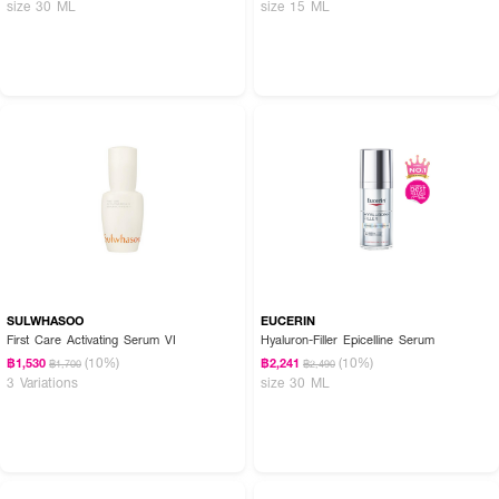
size 30 ML
size 15 ML
SULWHASOO
EUCERIN
First Care Activating Serum VI
Hyaluron-Filler Epicelline Serum
(10%)
(10%)
฿1,530
฿2,241
฿1,700
฿2,490
3 Variations
size 30 ML