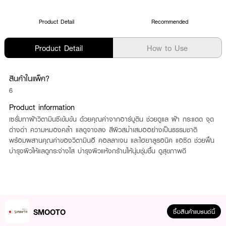
Product Detail
Recommended
Product Detail
How to Use
สินค้าในแพ็ค?
6
Product information
เซรั่มทาฝ้าวิตามินซีเข้มข้น ด้วยคุณค่าจากอาร์บูติน ช่วยดูแล ฝ้า กระแดด จุด
ด่างดำ ความหมองคล้ำ แลดูจางลง สีผิวสม่ำเสมออย่างเป็นธรรมชาติ
พร้อมผสานคุณค่าของวิตามินอี คอลลาเจน และไฮยาลูรอนิค แอซิด ช่วยฟื้น
บำรุงผิวให้แลดูกระจ่างใส บำรุงผิวแห้งกร้านให้นุ่มชุ่มชื้น ดูสุขภาพดี
SMOOTO
ซื้อสินค้าแบรนด์นี้