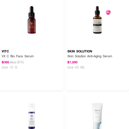
VITC
SKIN SOLUTION
Vit C Bio Face Serum
Skin Solution Anti-Aging Serum
(8%)
฿385
฿1,690
฿420
size 10 G
size 45 ML