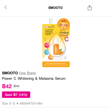
SMOOTO
SMOOTO
View Brand
Power C Whitening & Melasma Serum
฿42
฿49
Save
฿7 (14%)
Size 8 G • 8859497301464