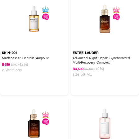
SKIN1004
ESTEE LAUDER
Madagascar Centella Ampoule
Advanced Night Repair Synchronized
Multi-Recovery Complex
(42%)
฿459
฿790
(10%)
฿4,590
฿5,100
2 Variations
size 50 ML