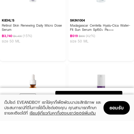
KIEHL'S
SKIN1004
Retinol Skin Renewing Daily Micro Dose
Madagascar Centella Hyalu-Cica Water-
Serum
Fit Sun Serum Spf50+ Pa+++
(15%)
(42%)
฿3,740
฿519
฿4,400
฿890
size 50 ML
size 50 ML
ADD TO BAG
เว็บไซต์ EVEANDBOY เราใช้คุกกี้เพื่อพัฒนาประสิทธิภาพ และ
ยอมรับ
ประสบการณ์ที่ดีในการใช้เว็บไซต์ของคุณ คุณสามารถศึกษา
รายละเอียดได้ที่
เรียนรู้เกี่ยวกับคุกกี้ของเบราว์เซอร์เพิ่มเติม
Home
Home
Promotions
Promotions
Shopping Bag
Shopping Bag
Account
Account
DR.PONG
GRAVICH
28D Whitening Drone Serum
Retinol Complex Concentrate Serum
(25%)
(37%)
฿299
฿369
฿399
฿590