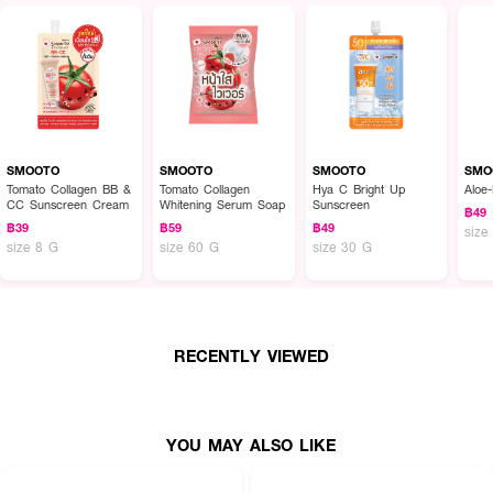
SMOOTO
SMOOTO
SMOOTO
SMO
Tomato Collagen BB &
Tomato Collagen
Hya C Bright Up
Aloe-
CC Sunscreen Cream
Whitening Serum Soap
Sunscreen
฿49
฿39
฿59
฿49
size
size 8 G
size 60 G
size 30 G
RECENTLY VIEWED
YOU MAY ALSO LIKE