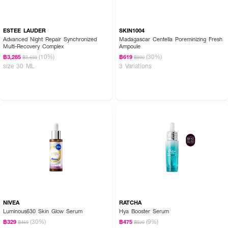
ESTEE LAUDER
SKIN1004
Advanced Night Repair Synchronized
Madagascar Centella Poreminizing Fresh
Multi-Recovery Complex
Ampoule
(10%)
(30%)
฿3,285
฿619
฿3,650
฿890
size 30 ML
3 Variations
NIVEA
RATCHA
Luminous630 Skin Glow Serum
Hya Booster Serum
(30%)
(9%)
฿329
฿475
฿469
฿520