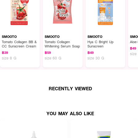
SMOOTO
SMOOTO
SMOOTO
SMO
Tomato Collagen BB &
Tomato Collagen
Hya C Bright Up
Aloe-
CC Sunscreen Cream
Whitening Serum Soap
Sunscreen
฿49
฿39
฿59
฿49
size
size 8 G
size 60 G
size 30 G
RECENTLY VIEWED
YOU MAY ALSO LIKE