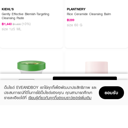
KIEHL'S
PLANTNERY
Gently Effective Blemish-Targeting
Rice Ceramide Cleansing Balm
Cleansing Paste
฿289
(10%)
฿1,440
฿1,600
size 60 G
size 125 ML
ADD TO BAG
เว็บไซต์ EVEANDBOY เราใช้คุกกี้เพื่อพัฒนาประสิทธิภาพ และ
ยอมรับ
ประสบการณ์ที่ดีในการใช้เว็บไซต์ของคุณ คุณสามารถศึกษา
รายละเอียดได้ที่
เรียนรู้เกี่ยวกับคุกกี้ของเบราว์เซอร์เพิ่มเติม
Home
Home
Promotions
Promotions
Shopping Bag
Shopping Bag
Account
Account
JOJI SECRET YOUNG
BARENBLISS
Avocado Spa Facial Scrub
Mari Mori Cleansing Balm
(19%)
฿159
฿299
฿369
size 100 G
size 40 G