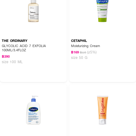
THE ORDINARY
CETAPHIL
GLYCOLIC ACID 7 EXFOLIA
Moisturizing Cream
100ML/3.4FLOZ
(25%)
฿169
฿225
฿390
size 50 G
size 100 ML