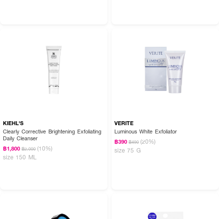
KIEHL'S
VERITE
Clearly Corrective Brightening Exfoliating
Luminous White Exfoliator
Daily Cleanser
(20%)
฿390
฿490
(10%)
฿1,800
฿2,000
size 75 G
size 150 ML