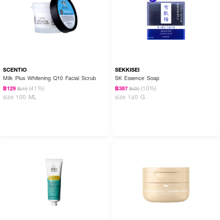
SCENTIO
SEKKISEI
Milk Plus Whitening Q10 Facial Scrub
SK Essence Soap
(41%)
(10%)
฿129
฿387
฿219
฿430
size 100 ML
size 120 G