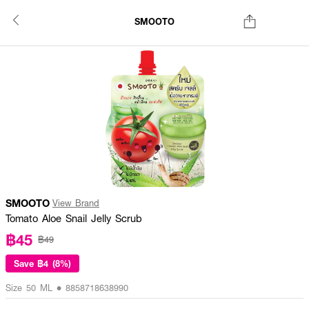
SMOOTO
SMOOTO
View Brand
Tomato Aloe Snail Jelly Scrub
฿45
฿49
Save
฿4 (8%)
Size 50 ML • 8858718638990