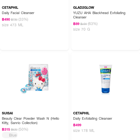
CETAPHIL
GLAD2GLOW
Daily Facial Cleanser
YUZU AHA Blackhead Exfoliating
Cleanser
(33%)
฿490
฿730
(63%)
฿89
฿239
size 473 ML
size 70 G
SUISAI
CETAPHIL
Beauty Clear Powder Wash N (Hello
Daily Exfoliating Cleanser
Kitty, Sanrio Collection)
฿499
(50%)
฿315
฿630
size 178 ML
Blue