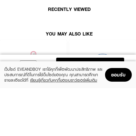
· ช่วยให้ผิวดูเรียบเนียนและดูสดใสขึ้น
RECENTLY VIEWED
· ใช้ได้ทุกวัน เหมาะกับทุกสภาพผิว
· FDA Registration No. : 10-2-6800025467
YOU MAY ALSO LIKE
ADD TO BAG
เว็บไซต์ EVEANDBOY เราใช้คุกกี้เพื่อพัฒนาประสิทธิภาพ และ
ยอมรับ
ประสบการณ์ที่ดีในการใช้เว็บไซต์ของคุณ คุณสามารถศึกษา
รายละเอียดได้ที่
เรียนรู้เกี่ยวกับคุกกี้ของเบราว์เซอร์เพิ่มเติม
Home
Home
Promotions
Promotions
Shopping Bag
Shopping Bag
Account
Account
ROJUKISS
BANOBAGI
5X Intensive Mask
Vita Genic Jelly Mask
(47%)
฿69
฿49
฿92
5 Variations
7 Variations