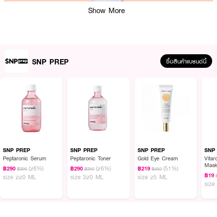
Show More
SNP PREP
ซื้อสินค้าแบรนด์นี้
ผลลัพธ์ที่ได้ :
SNP PREP Glutathione Niacinamide UV Filter Toning Sun Cream (50
Ml+20 Ml)
ครีมกันแดดเนื้อโทนอัพที่ผสานการปกป้องผิวจากแสงแดดและการ
บำรุงในขั้นตอนเดียว ด้วยส่วนผสมของ กลูตาไธโอนและไนอะซินาไมด์ มอบสัมผัส
SNP PREP
SNP PREP
SNP PREP
SNP
บางเบา เกลี่ยง่าย ไม่เหนียวเหนอะหนะ ช่วยให้ผิวดูเรียบเนียนและสม่ำเสมออย่างเป็น
Peptaronic Serum
Peptaronic Toner
Gold Eye Cream
Vita
Mas
ธรรมชาติ เหมาะสำหรับใช้ทุกวัน
(26%)
(26%)
(51%)
฿290
฿290
฿219
฿390
฿390
฿450
฿19
size 220 ML
size 320 ML
size 25 ML
· กันแดดเนื้อโทนอัพ ปรับผิวให้แลดูสม่ำเสมอ
size
· เนื้อครีมบางเบา ซึมง่าย ไม่ทิ้งคราบขาว
· ผสานกลูตาไธโอนและไนอะซินาไมด์ เพื่อการบำรุงผิว