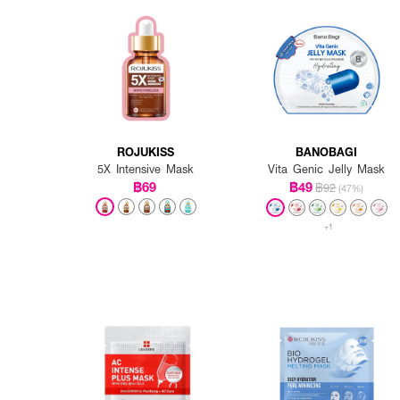
ROJUKISS
BANOBAGI
5X Intensive Mask
Vita Genic Jelly Mask
฿69
฿49
฿92
(47%)
+1