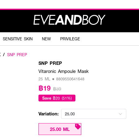
SENSITIVE SKIN
NEW
PRIVILEGE
K
/
SNP PREP
SNP PREP
Vitaronic Ampoule Mask
25 ML • 8809550641648
฿19
฿39
Save
฿20 (51%)
Variation:
25.00
25.00 ML