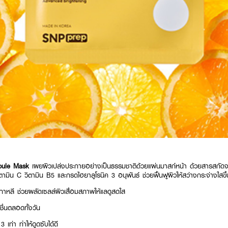
poule Mask
เผยผิวเปล่งประกายอย่างเป็นธรรมชาติด้วยแผ่นมาสก์หน้า ด้วยสารสก
น C วิตามิน B5 และกรดไฮยาลูโรนิค 3 อนุพันธ์ ช่วยฟื้นฟูผิวให้สว่างกระจ่างใสขึ้น ผ
หลี ช่วยผลัดเซลล์ผิวเสื่อมสภาพให้แลดูสดใส
ชื่นตลอดทั้งวัน
 เท่า ทำให้ดูดซับได้ดี