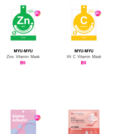
MYU-MYU
MYU-MYU
Zinc Vitamin Mask
Vit C Vitamin Mask
฿9
฿9