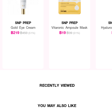
SNP PREP
SNP PREP
S
Gold Eye Cream
Vitaronic Ampoule Mask
Hyalur
฿219
฿19
฿450
฿39
(51%)
(51%)
RECENTLY VIEWED
YOU MAY ALSO LIKE