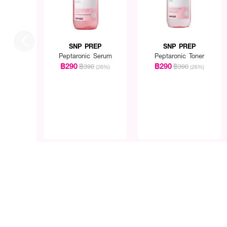
SNP PREP
SNP PREP
Peptaronic Serum
Peptaronic Toner
฿290
฿290
฿390
฿390
(26%)
(26%)