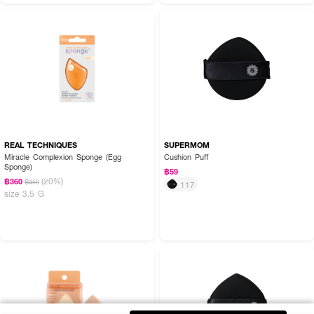
REAL TECHNIQUES
SUPERMOM
Miracle Complexion Sponge (Egg
Cushion Puff
Sponge)
฿59
(20%)
฿360
฿450
117
size 3.5 G