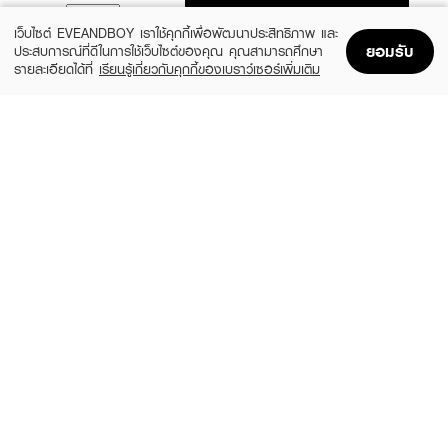
ADD TO BAG
เว็บไซต์ EVEANDBOY เราใช้คุกกี้เพื่อพัฒนาประสิทธิภาพ และ
ยอมรับ
ประสบการณ์ที่ดีในการใช้เว็บไซต์ของคุณ คุณสามารถศึกษา
รายละเอียดได้ที่
เรียนรู้เกี่ยวกับคุกกี้ของเบราว์เซอร์เพิ่มเติม
Home
Home
Promotions
Promotions
Shopping Bag
Shopping Bag
Account
Account
MEILINDA
SUPERMOM
Better skin sponge blender (พัฟเกลี่ยรอง
Soft Fusion Puff
พื้นรูปไข่)
฿99
(35%)
฿129
฿199
size 30 G
MC 5086
MEILINDA
ODBO