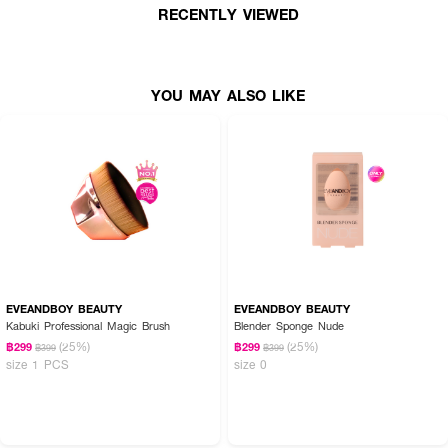
RECENTLY VIEWED
YOU MAY ALSO LIKE
EVEANDBOY BEAUTY
EVEANDBOY BEAUTY
Kabuki Professional Magic Brush
Blender Sponge Nude
(25%)
(25%)
฿299
฿299
฿399
฿399
size 1 PCS
size 0