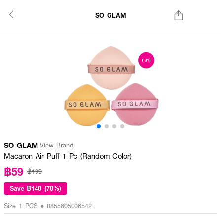
SO GLAM
SO GLAM
View Brand
Macaron Air Puff 1 Pc (Random Color)
฿59
฿199
Save
฿140 (70%)
Size 1 PCS • 8855605006542