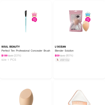
SOUL BEAUTY
L'OCEAN
Perfect Ten Professional Concealer Brush
Blender Solution
(33%)
(80%)
฿199
฿59
฿299
฿290
size 1 PCS
#W102