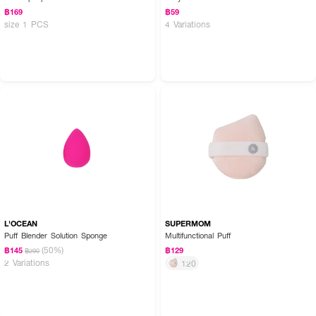
฿169
฿59
size 1 PCS
4 Variations
L'OCEAN
SUPERMOM
Puff Blender Solution Sponge
Multifunctional Puff
(50%)
฿145
฿129
฿290
2 Variations
120