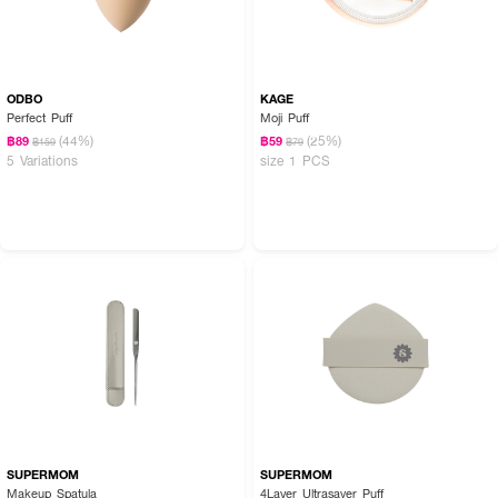
ODBO
KAGE
Perfect Puff
Moji Puff
(44%)
(25%)
฿89
฿59
฿159
฿79
5 Variations
size 1 PCS
SUPERMOM
SUPERMOM
Makeup Spatula
4Layer Ultrasaver Puff