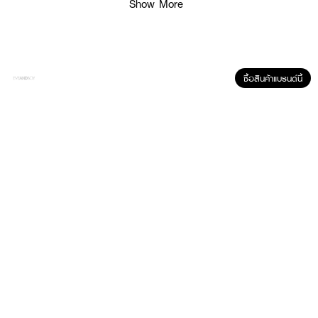
Show More
·
เนื้อสัมผัสนุ่มเนียนละเอียด หนาแน่น ไม่กินรองพื้น หรือ คุชชั่น
·
พัฟสามารถโค้งงอได้ตามจุดต่างๆบนใบหน้า
·
ทนทาน ไม่ขาด หรือ แตกง่าย
ซื้อสินค้าแบรนด์นี้
How To Use :
ใช้สำหรับตกแต่งใบหน้า