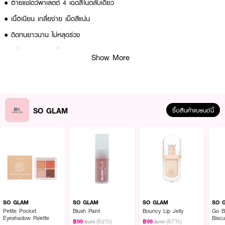
● อายแชโดว์พาเลตต์ 4 เฉดสีในตลับเดียว
● เนื้อเนียน เกลี่ยง่าย เม็ดสีแน่น
● ติดทนยาวนาน ไม่หลุดร่วง
● ตลับขนาดพกพาง่าย
Show More
● อ่อนโยนต่อผิว ไม่มีทดลองในสัตว์
● สี 02 Golden Gate Bridge
● ขนาด 8 g.
SO GLAM
ซื้อสินค้าแบรนด์นี้
How to Use :
ใช้ SO GLAM Petite Pocket Eyeshadow Palette แต่งแต้มดวงตาของคุณ
แนะนำให้ใช้นิ้วมือในการเกลี่ยอายแชโดว์เนื้อกริตเตอร์ จะติดทนนานมากขึ้น
SO GLAM
SO GLAM
SO GLAM
SO 
Petite Pocket
Blush Paint
Bouncy Lip Jelly
Go B
Eyeshadow Palette
Biscu
(62%)
(67%)
฿99
฿99
฿259
฿299