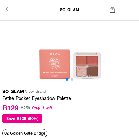
SO GLAM
SO GLAM
View Brand
Petite Pocket Eyeshadow Palette
฿129
Only 1 left
฿259
Save
฿130 (50%)
02 Golden Gate Bridge