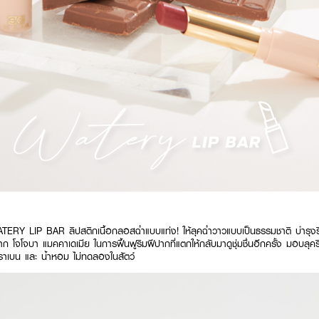
RY LIP BAR ลิปสติกเนื้อกลอสฉ่ำแบบแท่ง! ให้ลุคฉ่ำวาวแบบเป็นธรรมชาติ บำรุงริม
 โจโจบา แมคคาเดเมีย ในการฟื้นฟูริมฝีปากที่แตกให้กลับมาดูชุ่มชื่นอีกครั้ง มอบลุค
าเบน และ น้ำหอม ไม่ทดลองในสัตว์