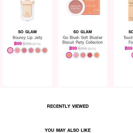
SO GLAM
SO GLAM
S
Bouncy Lip Jelly
Go Blush Soft Blusher
Touc
Biscuit Party Collection
Fo
฿99
฿299
(67%)
฿99
฿99
฿259
(62%)
าดูชุ่มชื่น
RECENTLY VIEWED
ี ฉ่ำวาว เป็นธรรมชาติ
้ำหอม ไม่ทดลองในสัตว์
YOU MAY ALSO LIKE