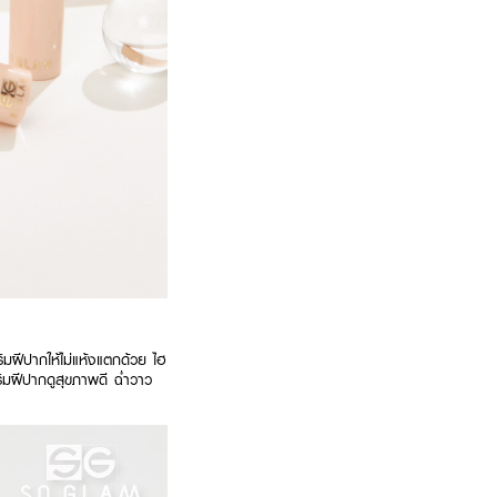
ฝีปากให้ไม่แห้งแตกด้วย ไฮ
ริมฝีปากดูสุขภาพดี ฉ่ำวาว