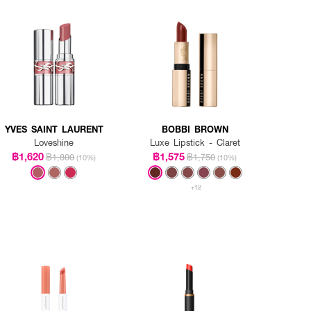
YVES SAINT LAURENT
BOBBI BROWN
Loveshine
Luxe Lipstick - Claret
฿1,620
฿1,575
฿1,800
฿1,750
(10%)
(10%)
+12