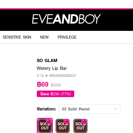
SENSITIVE SKIN
NEW
PRIVILEGE
SO GLAM
Watery Lip Bar
3 G • 8855605006337
฿69
฿299
Save
฿230 (77%)
Variation:
03 Solid Pastel
SOLD
SOLD
SOLD
OUT
OUT
OUT