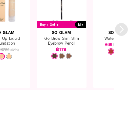
Buy 1 Get 1
Mix
O GLAM
SO GLAM
SO GLAM
h Up Liquid
Go Brow Slim Slim
Watery Lip Bar
undation
Eyebrow Pencil
฿69
฿299
(77%)
฿179
฿259
(62%)