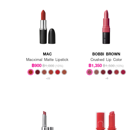
● ปริมาณ 3 g
MAC
BOBBI BROWN
Macximal Matte Lipstick
Crushed Lip Color
฿900
฿1,350
฿1,000
฿1,500
(10%)
(10%)
+22
+6