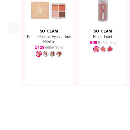
SO GLAM
SO GLAM
Petite Pocket Eyeshadow
Blush Paint
Palette
฿99
฿259
(62%)
฿129
฿259
(50%)
● ไฮยาลิปบาร์
● เนื้อกลอสฉ่ำแบบแท่ง
● ฟื้นฟูริมฝีปากที่แตกให้กลับม
● มอบลุคริมฝีปากดูสุขภาพด
● ปราศจาก พาราเบน และ น
● No.03 Solid Pastel