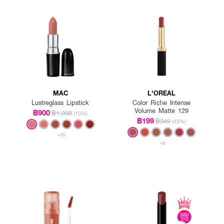
MAC
L'OREAL
Lustreglass Lipstick
Color Riche Intense
Volume Matte 129
฿900
฿1,000
(10%)
฿199
฿349
(43%)
+10
+2