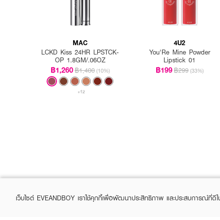
MAC
4U2
LCKD Kiss 24HR LPSTCK-
You'Re Mine Powder
OP 1.8GM/.06OZ
Lipstick 01
฿1,260
฿199
฿1,400
฿299
(10%)
(33%)
+12
How to Use :
ใช้ SO GLAM Watery Lip 
เว็บไซต์ EVEANDBOY เราใช้คุกกี้เพื่อพัฒนาประสิทธิภาพ และประสบการณ์ที่ดี