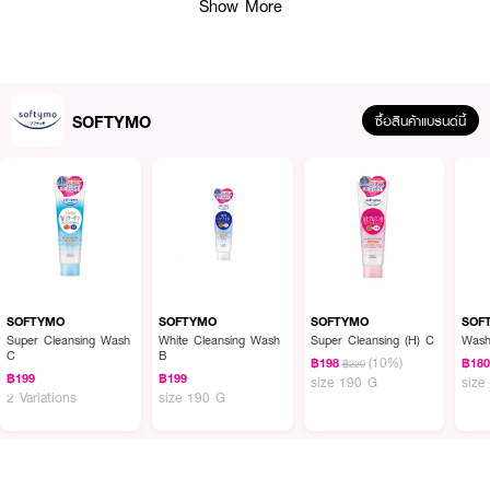
Show More
·
ให้ความรู้สึกชุ่มชื้น เหมือนมีน้ำคลุมผิวไว้ และป้องกันรอยดำ
·
ใช้ทำความสะอาดได้ทั่วใบหน้า รวมถึงผิวรอบดวงตาและริมฝีปาก
ต่อขนตาก็ใช้ได้
·
ปราศจากแอลกอฮอล์, พาราเบน, กลิ่นและสีสังเคราะห์
SOFTYMO
ซื้อสินค้าแบรนด์นี้
How to Use :
เทใส่ขวดบรรจุภัณฑ์ หยดคลีนซิ่ง ออยล์ลงบนฝ่ามือที่แห้งประมาณ 2-3 หัวปั๊ม
ลูบไปบนเมคอัพให้ทั่ว แล้วล้างออกด้วยน้ำหรือน้ำอุ่น ควรเช็ดมือและหน้าให้แห้ง
ก่อนใช้
SOFTYMO
SOFTYMO
SOFTYMO
SOF
Super Cleansing Wash
White Cleansing Wash
Super Cleansing (H) C
Wash
C
B
(10%)
฿198
฿18
฿220
฿199
฿199
size 190 G
size
2 Variations
size 190 G