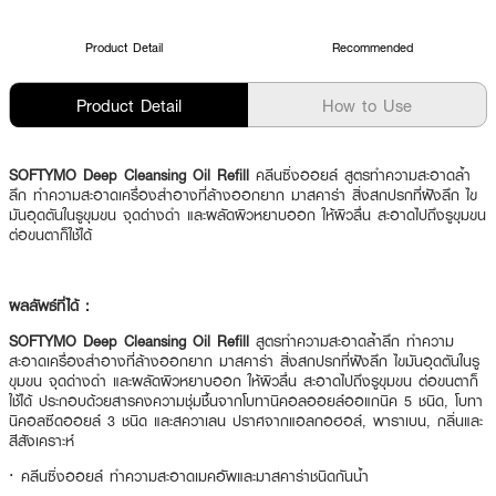
Product Detail
Recommended
Product Detail
How to Use
SOFTYMO Deep Cleansing Oil Refill
คลีนซิ่งออยล์ สูตรทำความสะอาดล้ำ
ลึก ทำความสะอาดเครื่องสำอางที่ล้างออกยาก มาสคาร่า สิ่งสกปรกที่ฝังลึก ไข
มันอุดตันในรูขุมขน จุดด่างดำ และผลัดผิวหยาบออก ให้ผิวลื่น สะอาดไปถึงรูขุมขน
ต่อขนตาก็ใช้ได้
ผลลัพธ์ที่ได้ :
SOFTYMO Deep Cleansing Oil Refill
สูตรทำความสะอาดล้ำลึก ทำความ
สะอาดเครื่องสำอางที่ล้างออกยาก มาสคาร่า สิ่งสกปรกที่ฝังลึก ไขมันอุดตันในรู
ขุมขน จุดด่างดำ และผลัดผิวหยาบออก ให้ผิวลื่น สะอาดไปถึงรูขุมขน ต่อขนตาก็
ใช้ได้ ประกอบด้วยสารคงความชุ่มชื้นจากโบทานิคอลออยล์ออแกนิค 5 ชนิด, โบทา
นิคอลซีดออยล์ 3 ชนิด และสควาเลน ปราศจากแอลกอฮอล์, พาราเบน, กลิ่นและ
สีสังเคราะห์
·
คลีนซิ่งออยล์ ทำความสะอาดเมคอัพและมาสคาร่าชนิดกันน้ำ