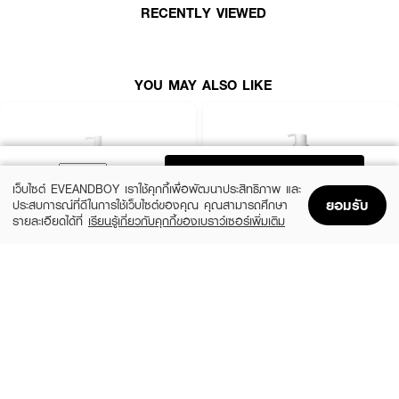
RECENTLY VIEWED
YOU MAY ALSO LIKE
ADD TO BAG
เว็บไซต์ EVEANDBOY เราใช้คุกกี้เพื่อพัฒนาประสิทธิภาพ และ
ยอมรับ
ประสบการณ์ที่ดีในการใช้เว็บไซต์ของคุณ คุณสามารถศึกษา
รายละเอียดได้ที่
เรียนรู้เกี่ยวกับคุกกี้ของเบราว์เซอร์เพิ่มเติม
Home
Home
Promotions
Promotions
Shopping Bag
Shopping Bag
Account
Account
ANUA
SKIN1004
Heartleaf Pore Control Cleansing Oil
Madagascar Centella Light Cleansing Oil
(19%)
฿660
฿890
฿810
size 200 ML
size 200 ML