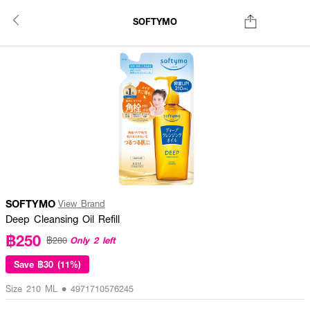
SOFTYMO
SOFTYMO
View Brand
Deep Cleansing Oil Refill
฿250
Only 2 left
฿280
Save
฿30 (11%)
Size 210 ML • 4971710576245