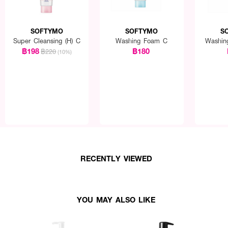
SOFTYMO
SOFTYMO
S
Super Cleansing (H) C
Washing Foam C
Washin
฿198
฿180
฿220
(10%)
RECENTLY VIEWED
YOU MAY ALSO LIKE