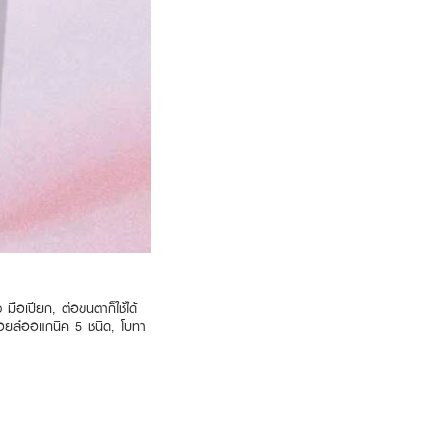
มือเปียก, ต่อขนตาก็ใช้ได้
ออยล์ออแกนิค 5 ชนิด, โบทา