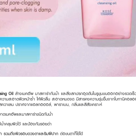
ing Oil
ล้างเมคอัพ มาสคาร่ากันน้ำ และสิ่งสกปรกอุดตันในรูขุมขนออกอย่างรวดเร็ว 
ำความสะอาดผิวหน้าซ้ำ ให้ผิวลื่น สะอาดหมดจด มีสารคงความชุ่มชื้นจากโบทานิคอล
สควาเลน ปราศจากแอลกอฮอล์, พาราเบน, กลิ่นและสีสังเคราะห์
าดเมคอัพและมาสคาร่าชนิดกันน้ำ
นมีน้ำคลุมผิวไว้ และป้องกันรอยดำ
หน้า รวมถึงผิวรอบดวงตาและริมฝีปาก
ต่อขนตาก็ใช้ได้