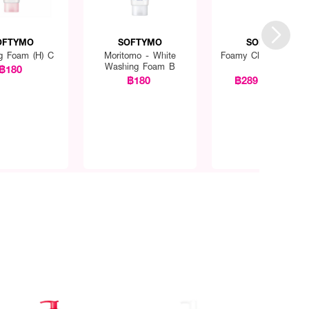
OFTYMO
SOFTYMO
SOFTYMO
g Foam (H) C
Moritomo - White
Foamy Cleansing Wa
Washing Foam B
(H)
฿180
฿180
฿289
฿320
(10%)