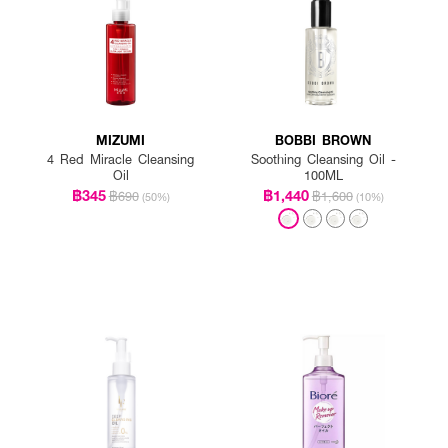
MIZUMI
BOBBI BROWN
4 Red Miracle Cleansing
Soothing Cleansing Oil -
Oil
100ML
฿345
฿1,440
฿690
฿1,600
(50%)
(10%)