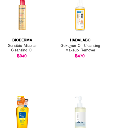
BIODERMA
HADALABO
Sensibio Micellar
Gokujyun Oil Cleansing
Cleansing Oil
Makeup Remover
฿940
฿470