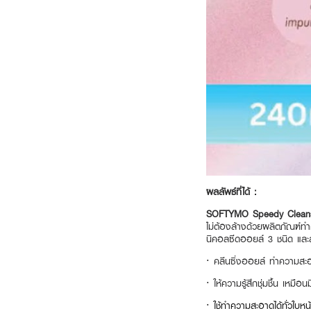
ผลลัพธ์ที่ได้ :
SOFTYMO Speedy Cleans
ไม่ต้องล้างด้วยผลิตภัณฑ์ท
นิคอลซีดออยล์ 3 ชนิด และ
·
คลีนซิ่งออยล์ ทำความสะอ
·
ให้ความรู้สึกชุ่มชื้น เหมือ
·
ใช้ทำความสะอาดได้ทั่วใบ