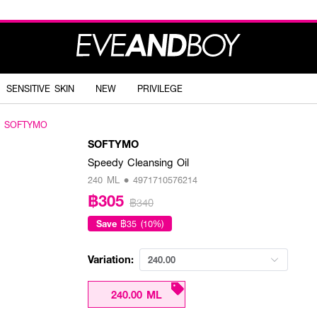
SENSITIVE SKIN
NEW
PRIVILEGE
SOFTYMO
SOFTYMO
Speedy Cleansing Oil
240 ML • 4971710576214
฿305
฿340
Save
฿35 (10%)
Variation:
240.00
240.00 ML