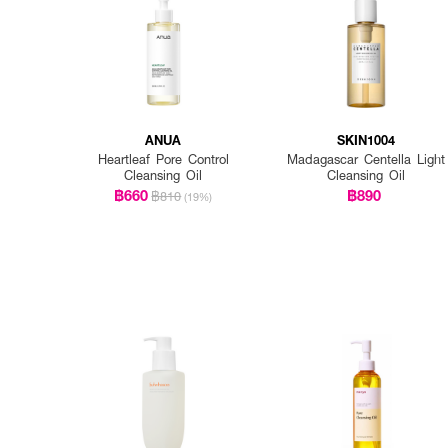
ANUA
SKIN1004
Heartleaf Pore Control
Madagascar Centella Light
Cleansing Oil
Cleansing Oil
฿660
฿890
฿810
(19%)