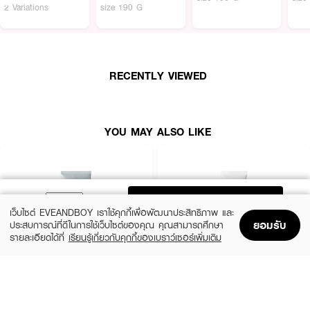
2 Variations
size 190 G
RECENTLY VIEWED
YOU MAY ALSO LIKE
ADD TO BAG
เว็บไซต์ EVEANDBOY เราใช้คุกกี้เพื่อพัฒนาประสิทธิภาพ และ
ยอมรับ
ประสบการณ์ที่ดีในการใช้เว็บไซต์ของคุณ คุณสามารถศึกษา
รายละเอียดได้ที่
เรียนรู้เกี่ยวกับคุกกี้ของเบราว์เซอร์เพิ่มเติม
Home
Home
Promotions
Promotions
Shopping Bag
Shopping Bag
Account
Account
MEDIHEAL
CLEARNOSE
Derma Cream Pack Cleanser Rose
Acne Care Solution Cleanser
PDRN [Pore Firming]
(46%)
฿139
฿259