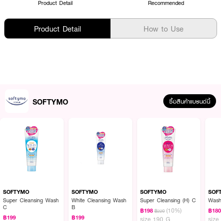
Product Detail
Recommended
Product Detail
How to Use
SOFTYMO
ซื้อสินค้าแบรนด์นี้
SOFTYMO
SOFTYMO
SOFTYMO
SOF
Super Cleansing Wash
White Cleansing Wash
Super Cleansing (H) C
Wash
C
B
(10%)
฿198
฿18
฿220
฿199
฿199
size 190 G
size