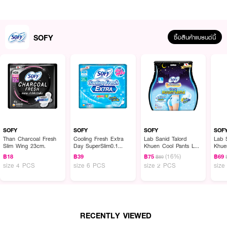
SOFY
ซื้อสินค้าแบรนด์นี้
ผลลัพธ์ที่ได้ :
Sofy ผ้าอนามัย Cooling Fresh Extra Day SuperSlim 0.1 Wing
ระเบิดพลัง
ความเย็นสุดขั้วกับผ้าอนามัยสำหรับกลางวัน มีปีก ยาว 25ซม. ด้วยนวัตกรรม
SOFY
SOFY
SOFY
SOF
แผ่น Extra Cool รู้สึกเย็นสุดขั้วกว่าที่เคย ลดความอับชื้น พร้อมล็อคกลิ่น ไม่ว่า
Than Charcoal Fresh
Cooling Fresh Extra
Lab Sanid Talord
Lab 
Slim Wing 23cm.
Day SuperSlim0.1
Khuen Cool Pants L
Khue
เมื่อไหร่ก็รู้สึกเย็นสดชื่นขั้นสุดได้อีกครั้ง
Wing 25cm.
2A
2E
(16%)
฿18
฿39
฿75
฿69
฿89
• ลดความอับชื้น มอบความเย็นสดชื่นกว่าที่เคย
size 4 PCS
size 6 PCS
size 2 PCS
size
• ล็อคกลิ่นมั่นใจ เต็มที่ได้ทุกกิจกรรม
• บางเฉียบ เนียนเรียบกับชั้นใน
• ซึมซับเร็ว แห้งสบาย คล่องตัวได้ทุกสถานการณ์
RECENTLY VIEWED