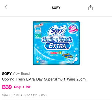
SOFY
SOFY
View Brand
Cooling Fresh Extra Day SuperSlim0.1 Wing 25cm.
฿39
Only 1 left
Size 6 PCS • 8851111158058