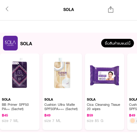
SOLA
SOLA
ซื้อสินค้าแบรนด์นี้
SOLA
SOLA
SOLA
SOL
BB Primer SPF50
Cushion Ultra Matte
Cica Cleansing Tissue
Cush
PA++ (Sachet)
SPF50PA+++ (Sachet)
20 wipes
SPF5
฿45
฿49
฿59
฿49
size 7 ML
size 7 ML
size 85 G